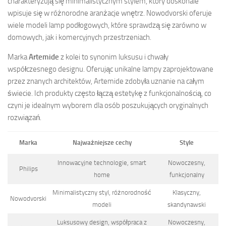
charakteryzują się minimalistycznym stylem, który doskonale
wpisuje się w różnorodne aranżacje wnętrz. Nowodvorski oferuje
wiele modeli lamp podłogowych, które sprawdzą się zarówno w
domowych, jak i komercyjnych przestrzeniach.
Marka
Artemide
z kolei to synonim luksusu i chwały
współczesnego designu. Oferując unikalne lampy zaprojektowane
przez znanych architektów, Artemide zdobyła uznanie na całym
świecie. Ich produkty często łączą estetykę z funkcjonalnością, co
czyni je idealnym wyborem dla osób poszukujących oryginalnych
rozwiązań.
Marka
Najważniejsze cechy
Style
Innowacyjne technologie, smart
Nowoczesny,
Philips
home
funkcjonalny
Minimalistyczny styl, różnorodność
Klasyczny,
Nowodvorski
modeli
skandynawski
Luksusowy design, współpraca z
Nowoczesny,