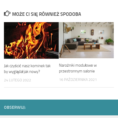
MOŻE CI SIĘ RÓWNIEŻ SPODOBA
Narożniki modułowe w
Jak czyścić nasz kominek tak
przestronnym salonie
by wyglądał jak nowy?
16 PAŹDZIERNIKA 2021
24 LUTEGO 2022
OBSERWUJ: