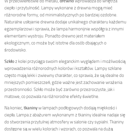
W przeciwieństwie do metalu,
drewno
wprowadza do wnętrza
ciepło i przytulność. Lampy wykonane z drewna mogą mieć
różnorodne formy, od minimalistycznych po bardziej ozdobne.
Naturalne usłojenie drewna dodaje unikalnego charakteru każdemu
egzemplarzowi i sprawia, że lampa harmonijnie współgra z innymi
elementami wystroju. Ponadto drewno jest materiałem
ekologicznym, co może być istotne dla osób dbających o
środowisko.
Szkło
z kolei przyciąga swoim eleganckim wyglądem i możliwością
wprowadzenia różnorodnych kolorów i kształtów. Lampy szklane
często mają lekki i zwiewny charakter, co sprawia, że są idealne do
mniejszych pomieszczeń, gdzie ważne jest zachowanie wrażenia
przestronności. Szkło może być zarówno przezroczyste, jak i
matowe, co pozwala na różnorodne efekty świetlne.
Na koniec,
tkaniny
w lampach podłogowych dodają miękkości i
ciepła. Lampa z abażurem wykonanym z tkaniny idealnie nadaje się
do stworzenia przytulnej atmosfery w salonie czy sypialni. Tkaniny
dostępne są w wielu kolorach i wzorach, co pozwala na dużą