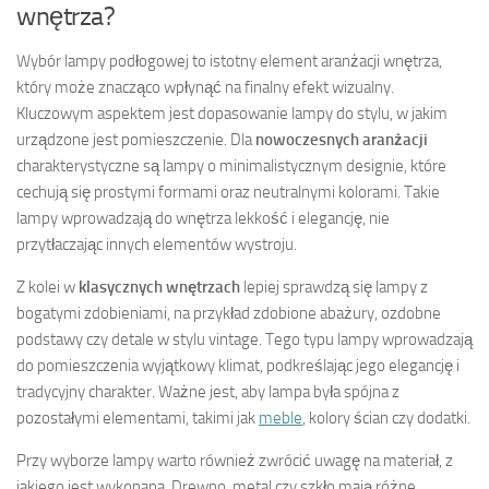
wnętrza?
Wybór lampy podłogowej to istotny element aranżacji wnętrza,
który może znacząco wpłynąć na finalny efekt wizualny.
Kluczowym aspektem jest dopasowanie lampy do stylu, w jakim
urządzone jest pomieszczenie. Dla
nowoczesnych aranżacji
charakterystyczne są lampy o minimalistycznym designie, które
cechują się prostymi formami oraz neutralnymi kolorami. Takie
lampy wprowadzają do wnętrza lekkość i elegancję, nie
przytłaczając innych elementów wystroju.
Z kolei w
klasycznych wnętrzach
lepiej sprawdzą się lampy z
bogatymi zdobieniami, na przykład zdobione abażury, ozdobne
podstawy czy detale w stylu vintage. Tego typu lampy wprowadzają
do pomieszczenia wyjątkowy klimat, podkreślając jego elegancję i
tradycyjny charakter. Ważne jest, aby lampa była spójna z
pozostałymi elementami, takimi jak
meble
, kolory ścian czy dodatki.
Przy wyborze lampy warto również zwrócić uwagę na materiał, z
jakiego jest wykonana. Drewno, metal czy szkło mają różne