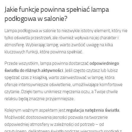
Jakie funkcje powinna spełniać lampa
podłogowa w salonie?
Lampa podłogowa w salonie to niezwykle istotny element, który nie
tylko oświetla przestrzeń, ale również wpływa na jej charakter i
atmosferę. Wybierając lampę, warto zwrócić uwagę na kilka
kluczowych funkcji, które powinna spełniać.
Przede wszystkim, lampa powinna dostarczać
odpowiedniego
światła do różnych aktywności
. Jeśli często czytasz lub lubisz
spędzać czas z książką, warto zainwestować w lampę, która
oferuje intensywniejsze oświetlenie, umożliwiające komfortowe
czytanie. Dzięki temu unikniesz męczenia oczu, a Twoje chwile
relaksu będą znacznie przyjemniejsze.
Kolejnym ważnym aspektem jest
regulacja natężenia światła
.
Możliwość dostosowania jasności pozwala na tworzenie
odpowiedniej atmosfery w zależności od potrzeb – od
przytulnego, delikatnego światła podczas wieczornych spotkań z