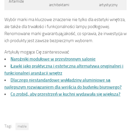
Artemide
architektami
artystyczny
Wybór marki ma kluczowe znaczenie nie tylko dla estetyki wnętrza,
ale także dla trwałości i funkcjonalności lampy podłogowej.
Renomowane marki gwarantują jakość, co sprawia, że inwestycja w
ich produkty jest zawsze bezpiecznym wyborem.
Artykuły mogące Cię zainteresować
Narożniki modułowe w przestronnym salonie
Ławki jako praktyczna i estetyczna alternatywa oryginalnej i
funkcjonalnej aranżacji wnętrz
Dlaczego niestandardowe wykładziny aluminiowe są
najlepszym rozwiązaniem dla wejścia do budynku biurowego?
Co zrobić, aby przestrzeń w kuchni wydawała się większa?
Tagi:
meble