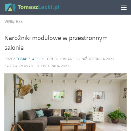
Skip to content
WNĘTRZE
Narożniki modułowe w przestronnym
salonie
PRZEZ
TOMASZLACKI.PL
· OPUBLIKOWANE
16 PAŹDZIERNIKA 2021
·
ZAKTUALIZOWANE
28 LISTOPADA 2021