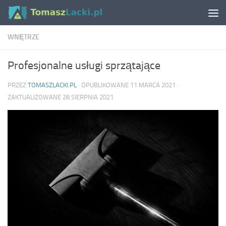
Skip to content
WNĘTRZE
Profesjonalne usługi sprzątające
PRZEZ
TOMASZLACKI.PL
· OPUBLIKOWANE
11 MARCA 2021
·
ZAKTUALIZOWANE
28 SIERPNIA 2021