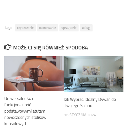
Tagi:
czyszczenie
ozonowanie
sprzątanie
usługi
MOŻE CI SIĘ RÓWNIEŻ SPODOBA
Uniwersalność i
Jak Wybrać Idealny Dywan do
funkcjonalność
Twojego Salonu
podstawowymi atutami
16 STYCZNIA 2024
nowoczesnych stolików
konsolowych