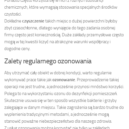
Ponadto często korzysta się w nich z różnych substancji
chemicznych, które wymagają stosowania specjalnych środków
czystości.
Dokładne
czyszczenie
takich miejsc o dużej powierzchni byłoby
zbyt czasochłonne, dlatego wynajęcie do tego zadania osobnej
firmy często jest koniecznością. Duże zakłady przemysłowe często
mogą w tej kwestii liczyć na atrakcyjne warunki współpracy i
dogodne ceny.
Zalety regularnego ozonowania
Aby utrzymać cały obiekt w dobrej kondycji, warto regularnie
wykonywać prace takie jak
ozonowanie
. Przeprowadzenie takiej
operacji nie jest trudne, a jednocześnie przynosi mnóstwo korzyści.
Polega to na wykorzystaniu ozonu do dezynfekcji pomieszczeń.
Skutecznie usuwa się w ten sposób wszystkie bakterie i grzyby
zalegające w danym miejscu. Takie zagrożenia są bardzo trudne do
wyplenienia tradycyjnymi metodami, a jednocześnie mogą
stanowić poważne niebezpieczeństwo dla naszego zdrowia.
Z usług ozonowania można korzystać nie tylko w zakładach