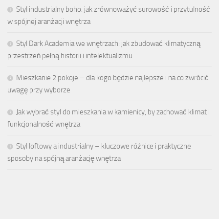
Styl industrialny boho: jak zrównoważyć surowość i przytulność
w spójnej aranżacji wnętrza
Styl Dark Academia we wnętrzach: jak zbudować klimatyczną
przestrzeń pełną historii i intelektualizmu
Mieszkanie 2 pokoje – dla kogo będzie najlepsze i na co zwrócić
uwagę przy wyborze
Jak wybrać styl do mieszkania w kamienicy, by zachować klimat i
funkcjonalność wnętrza
Styl loftowy a industrialny – kluczowe różnice i praktyczne
sposoby na spójną aranżację wnętrza