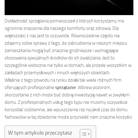
Dokładność sprzątania pomieszczeń z których korzystamy ma
ogromne znaczenie dla naszego komfortu oraz zdrowia. Dla
większości z nas jest to oczywiste. Równocześnie często nie
zdajemy sobie sprawy z tego, że zabrudzenia w naszym miejscu
zamieszkania mogą być znacznie groźniejsze i wymagające
stosowania specjalnych środków do ich zwalczania. Jest to
szczególnie widoczne nie tylko w domach, ale przede wszystkim w
zakładach przemysłowych i innych większych obiektach.
Właśnie z tego powodu na rynku działa tak wiele różnych firm
oferujących profesjonalne
sprzątanie
. Wbrew pozorom,
skorzystanie z nich może być dobrą inwestycją nawet w zwykłym
domu. Z profesjonalnych usług tego typu nie musimy oczywiście
korzystać codziennie, ale wpuszczenie raz na jakiś czas do domu
fachowców w tej dziedzinie może przynieść nam znaczne korzyści.
W tym artykule przeczytasz