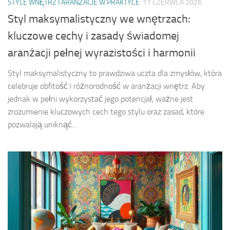
STYLE WNĘTRZ I ARANŻACJE W PRAKTYCE
11 CZERWCA 2026
Styl maksymalistyczny we wnętrzach:
kluczowe cechy i zasady świadomej
aranżacji pełnej wyrazistości i harmonii
Styl maksymalistyczny to prawdziwa uczta dla zmysłów, która
celebruje obfitość i różnorodność w aranżacji wnętrz. Aby
jednak w pełni wykorzystać jego potencjał, ważne jest
zrozumienie kluczowych cech tego stylu oraz zasad, które
pozwalają uniknąć...