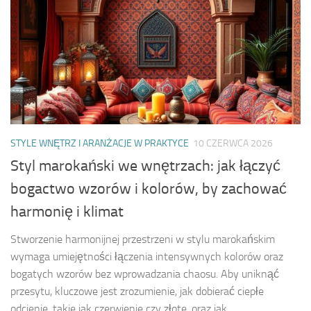
STYLE WNĘTRZ I ARANŻACJE W PRAKTYCE
10 CZERWCA 2026
Styl marokański we wnętrzach: jak łączyć
bogactwo wzorów i kolorów, by zachować
harmonię i klimat
Stworzenie harmonijnej przestrzeni w stylu marokańskim
wymaga umiejętności łączenia intensywnych kolorów oraz
bogatych wzorów bez wprowadzania chaosu. Aby uniknąć
przesytu, kluczowe jest zrozumienie, jak dobierać ciepłe
odcienie, takie jak czerwienie czy złote, oraz jak...