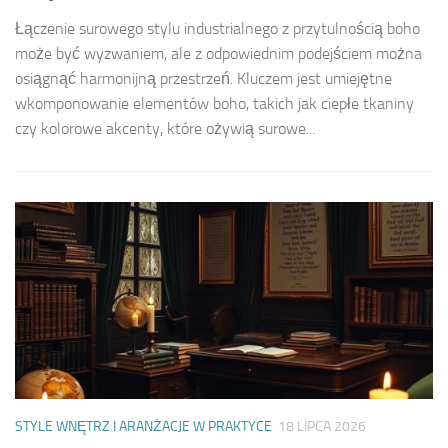
Łączenie surowego stylu industrialnego z przytulnością boho
może być wyzwaniem, ale z odpowiednim podejściem można
osiągnąć harmonijną przestrzeń. Kluczem jest umiejętne
wkomponowanie elementów boho, takich jak ciepłe tkaniny
czy kolorowe akcenty, które ożywią surowe...
STYLE WNĘTRZ I ARANŻACJE W PRAKTYCE
18 LIPCA 2026