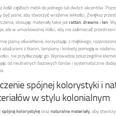
z ilość ciężkich mebli do jednego lub dwóch akcentów. Pozo
 być jasne, aby stworzyć wrażenie lekkości. Zwiększ przes
czenia, stosując materiały takie jak
rattan
,
drewno
i
len
. Wy
je, ale w umiarkowanej ilości, aby nie zaśmiecać przestrzeni
ie planuj oświetlenie, korzystając z miękkiego, rozproszone
 abażurami z tkanin, lampiony i kinkiety pomogą w nadani
ności, nie przytłaczając go. Wprowadzaj poszczególne eleme
jąc od neutralnych bazowych tonów i systematycznie dodaj
ia.
czenie spójnej kolorystyki i n
eriałów w stylu kolonialnym
z
spójną kolorystykę
oraz
naturalne materiały
, aby stworz