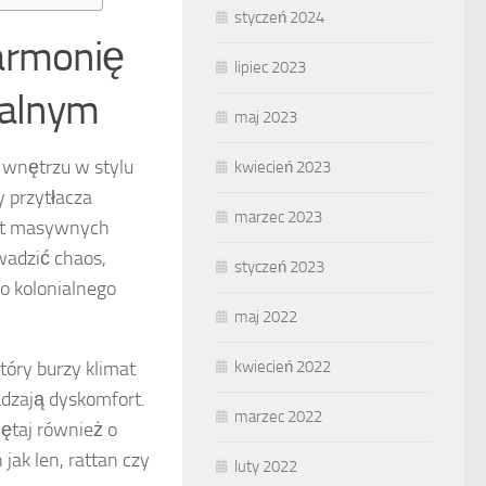
styczeń 2024
harmonię
lipiec 2023
ialnym
maj 2023
 wnętrzu w stylu
kwiecień 2023
ry przytłacza
marzec 2023
ast masywnych
adzić chaos,
styczeń 2023
do kolonialnego
maj 2022
tóry burzy klimat
kwiecień 2022
adzają dyskomfort.
marzec 2022
iętaj również o
 jak len, rattan czy
luty 2022