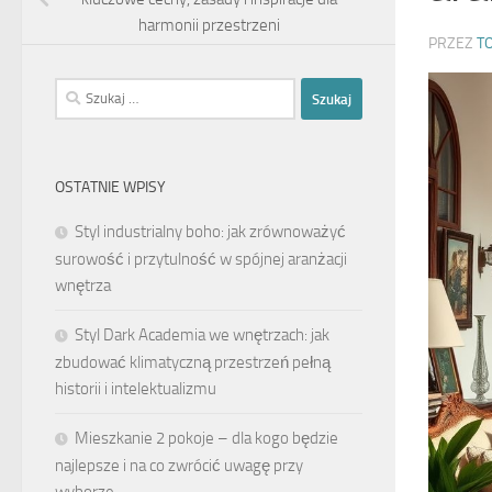
harmonii przestrzeni
PRZEZ
T
Szukaj:
OSTATNIE WPISY
Styl industrialny boho: jak zrównoważyć
surowość i przytulność w spójnej aranżacji
wnętrza
Styl Dark Academia we wnętrzach: jak
zbudować klimatyczną przestrzeń pełną
historii i intelektualizmu
Mieszkanie 2 pokoje – dla kogo będzie
najlepsze i na co zwrócić uwagę przy