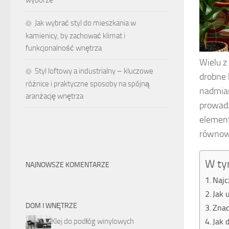
wyborze
Jak wybrać styl do mieszkania w
kamienicy, by zachować klimat i
funkcjonalność wnętrza
Wielu z
Styl loftowy a industrialny – kluczowe
drobne 
różnice i praktyczne sposoby na spójną
nadmiar
aranżację wnętrza
prowadz
element
równowa
W ty
NAJNOWSZE KOMENTARZE
Najc
Jak 
DOM I WNĘTRZE
Znac
Jak 
Klej do podłóg winylowych