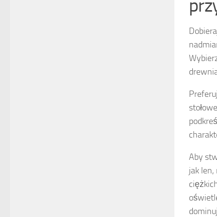
prz
Dobiera
nadmiar
Wybier
drewnia
Preferu
stołowe
podkreś
charakt
Aby st
jak len
ciężkic
oświetl
dominuj