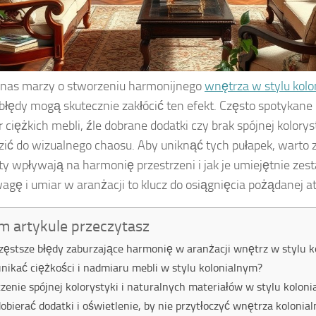
 nas marzy o stworzeniu harmonijnego
wnętrza w stylu kol
błędy mogą skutecznie zakłócić ten efekt. Często spotykane
 ciężkich mebli, źle dobrane dodatki czy brak spójnej kolorys
ić do wizualnego chaosu. Aby uniknąć tych pułapek, warto z
y wpływają na harmonię przestrzeni i jak je umiejętnie zes
gę i umiar w aranżacji to klucz do osiągnięcia pożądanej a
m artykule przeczytasz
zęstsze błędy zaburzające harmonię w aranżacji wnętrz w stylu 
unikać ciężkości i nadmiaru mebli w stylu kolonialnym?
zenie spójnej kolorystyki i naturalnych materiałów w stylu kolon
dobierać dodatki i oświetlenie, by nie przytłoczyć wnętrza kolonia