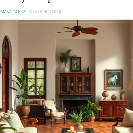
OMASZLACKI.PL
·
8 CZERWCA 2026