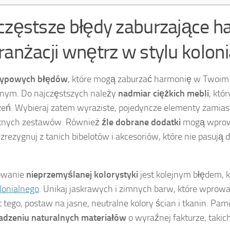
częstsze błędy zaburzające 
ranżacji wnętrz w stylu kolon
typowych błędów
, które mogą zaburzać harmonię w Twoim
lnym. Do najczęstszych należy
nadmiar ciężkich mebli
, któ
zeń. Wybieraj zatem wyraziste, pojedyncze elementy zami
tnych zestawów. Również
źle dobrane dodatki
mogą wprow
 zrezygnuj z tanich bibelotów i akcesoriów, które nie pasują 
.
owanie
nieprzemyślanej kolorystyki
jest kolejnym błędem, k
olonialnego
. Unikaj jaskrawych i zimnych barw, które wprow
 tego, postaw na jasne, neutralne kolory ścian i tkanin. Pam
dzeniu naturalnych materiałów
o wyraźnej fakturze, takich