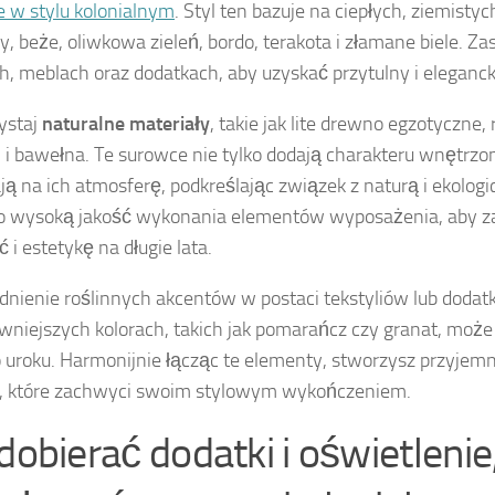
 w stylu kolonialnym
. Styl ten bazuje na ciepłych, ziemistyc
zy, beże, oliwkowa zieleń, bordo, terakota i złamane biele. Za
h, meblach oraz dodatkach, aby uzyskać przytulny i elegancki
ystaj
naturalne materiały
, takie jak lite drewno egzotyczne,
en i bawełna. Te surowce nie tylko dodają charakteru wnętrzo
ą na ich atmosferę, podkreślając związek z naturą i ekologi
o wysoką jakość wykonania elementów wyposażenia, aby z
 i estetykę na długie lata.
nienie roślinnych akcentów w postaci tekstyliów lub doda
wniejszych kolorach, takich jak pomarańcz czy granat, może
uroku. Harmonijnie łącząc te elementy, stworzysz przyjemne
, które zachwyci swoim stylowym wykończeniem.
dobierać dodatki i oświetlenie,