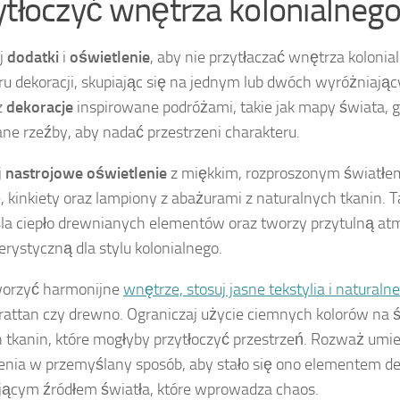
ytłoczyć wnętrza kolonialneg
j
dodatki
i
oświetlenie
, aby nie przytłaczać wnętrza kolonia
u dekoracji, skupiając się na jednym lub dwóch wyróżniając
z
dekoracje
inspirowane podróżami, takie jak mapy świata, g
ne rzeźby, aby nadać przestrzeni charakteru.
j
nastrojowe oświetlenie
z miękkim, rozproszonym światłem
, kinkiety oraz lampiony z abażurami z naturalnych tkanin. T
la ciepło drewnianych elementów oraz tworzy przytulną at
erystyczną dla stylu kolonialnego.
worzyć harmonijne
wnętrze, stosuj jasne tekstylia i naturalne
, rattan czy drewno. Ograniczaj użycie ciemnych kolorów na ś
h tkanin, które mogłyby przytłoczyć przestrzeń. Rozważ umi
enia w przemyślany sposób, aby stało się ono elementem de
ącym źródłem światła, które wprowadza chaos.