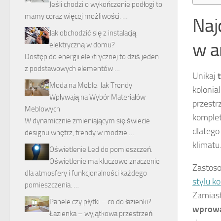
Jeśli chodzi o wykończenie podłogi to
mamy coraz więcej możliwości. …
Naj
Jak obchodzić się z instalacją
w a
elektryczną w domu?
Dostęp do energii elektrycznej to dziś jeden
z podstawowych elementów …
Unikaj
Moda na Meble: Jak Trendy
kolonia
Wpływają na Wybór Materiałów
przestr
Meblowych
komple
W dynamicznie zmieniającym się świecie
dlatego
designu wnętrz, trendy w modzie …
klimatu
Oświetlenie Led do pomieszczeń.
Oświetlenie ma kluczowe znaczenie
Zastos
dla atmosfery i funkcjonalności każdego
stylu k
pomieszczenia. …
Zamiast
Panele czy płytki – co do łazienki?
wprowa
Łazienka – wyjątkowa przestrzeń