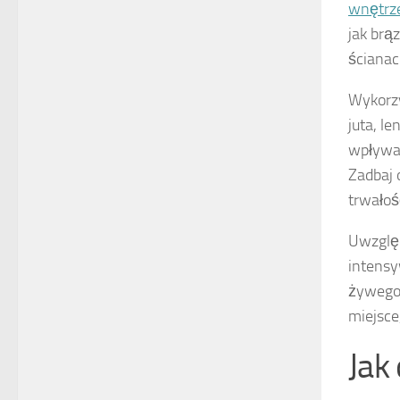
wnętrze
jak brą
ścianac
Wykorz
juta, l
wpływaj
Zadbaj 
trwałość
Uwzględ
intensy
żywego 
miejsce
Jak 