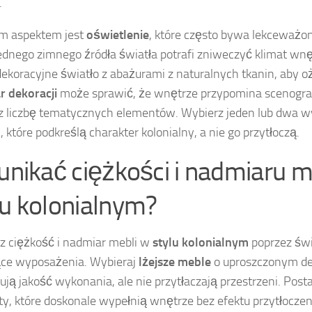
.
m aspektem jest
oświetlenie
, które często bywa lekceważo
jednego zimnego źródła światła potrafi zniweczyć klimat wn
 dekoracyjne światło z abażurami z naturalnych tkanin, aby o
 dekoracji
może sprawić, że wnętrze przypomina scenograf
z liczbę tematycznych elementów. Wybierz jeden lub dwa w
, które podkreślą charakter kolonialny, a nie go przytłoczą.
 unikać ciężkości i nadmiaru m
lu kolonialnym?
z ciężkość i nadmiar mebli w
stylu kolonialnym
poprzez św
ące wyposażenia. Wybieraj
lżejsze meble
o uproszczonym des
ją jakość wykonania, ale nie przytłaczają przestrzeni. Pos
y, które doskonale wypełnią wnętrze bez efektu przytłoczen