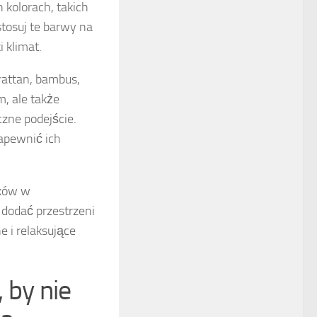
h kolorach, takich
stosuj te barwy na
 klimat.
 rattan, bambus,
m, ale także
czne podejście.
apewnić ich
tków w
 dodać przestrzeni
 i relaksujące
 by nie