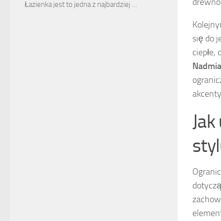
drewno
Łazienka jest to jedna z najbardziej …
Kolejny
się do 
ciepłe,
Nadmiar
ogranic
akcenty
Jak
sty
Ogranic
dotycz
zachowu
element