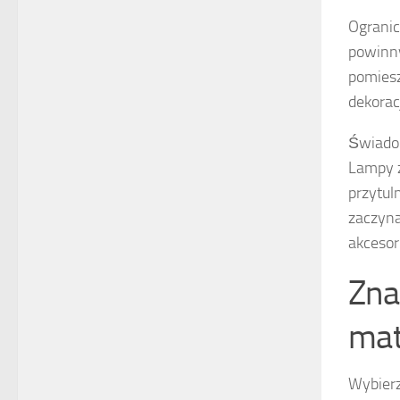
Ogranic
powinny
pomiesz
dekorac
Świadom
Lampy z
przytul
zaczyna
akcesor
Zna
mat
Wybier