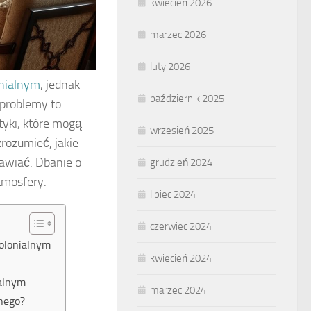
kwiecień 2026
marzec 2026
luty 2026
onialnym
, jednak
październik 2025
 problemy to
tyki, które mogą
wrzesień 2025
rozumieć, jakie
tawiać. Dbanie o
grudzień 2024
tmosfery.
lipiec 2024
czerwiec 2024
kolonialnym
kwiecień 2024
ialnym
marzec 2024
lnego?