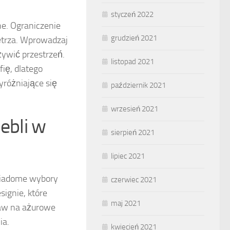
styczeń 2022
ne. Ograniczenie
grudzień 2021
ętrza. Wprowadzaj
żywić przestrzeń.
listopad 2021
ię, dlatego
yróżniające się
październik 2021
wrzesień 2021
ebli w
sierpień 2021
lipiec 2021
iadome wybory
czerwiec 2021
ignie, które
maj 2021
taw na ażurowe
ia.
kwiecień 2021