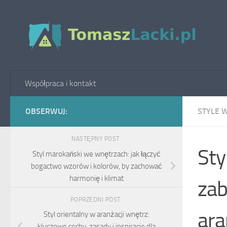
Skip to content
Współpraca i kontakt
OBSERWUJ:
STYLE 
NASTĘPNY POST
Sty
Styl marokański we wnętrzach: jak łączyć
bogactwo wzorów i kolorów, by zachować
harmonię i klimat
zab
POPRZEDNI POST
ara
Styl orientalny w aranżacji wnętrz:
kluczowe cechy, zasady i inspiracje dla