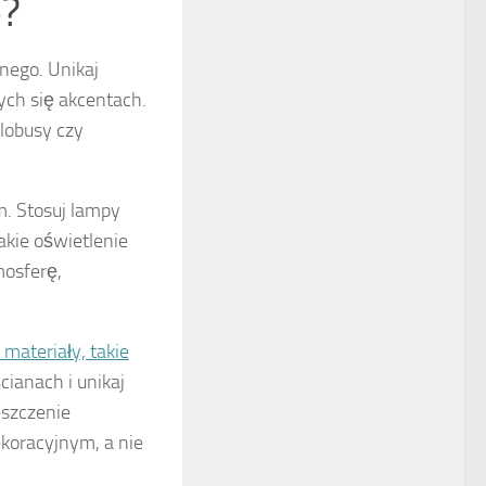
o?
lnego. Unikaj
ych się akcentach.
lobusy czy
. Stosuj lampy
akie oświetlenie
mosferę,
 materiały, takie
cianach i unikaj
eszczenie
koracyjnym, a nie