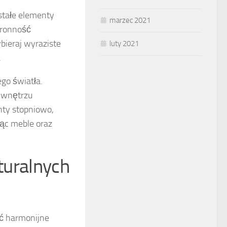
stałe elementy
marzec 2021
tronność
bieraj wyraziste
luty 2021
.
go światła.
u wnętrzu
nty stopniowo,
ąc meble oraz
aturalnych
yć harmonijne