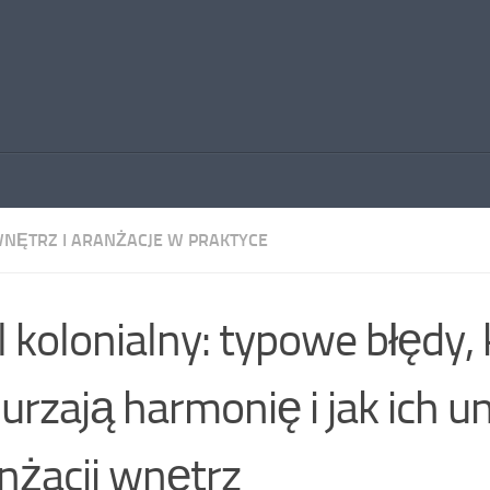
WNĘTRZ I ARANŻACJE W PRAKTYCE
l kolonialny: typowe błędy, 
urzają harmonię i jak ich u
nżacji wnętrz