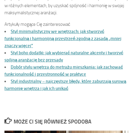
w różnych elementach, by uzyskać spójność i harmonię w swojej
maksymalistycznej aranżacji.
Artykuły mogące Cię zainteresować
Styl minimalistyczny we wnętrzach: jak stworzyć
funkcjonalną i harmonijną przestrzeń zgodną z zasadą „mniej
znaczy więcej”
Styl boho dodatki: jak wybierać naturalne akcenty i tworzyć
spójną aranżację bez przesady
Dobór stylu wnętrza do metrażu mieszkania: jak zachować
funkcjonalność i przestronność w praktyce
Styl industrialny – najczęstsze błędy, które zaburzają surową
harmonię wnętrza i jak ich unikać
MOŻE CI SIĘ RÓWNIEŻ SPODOBA