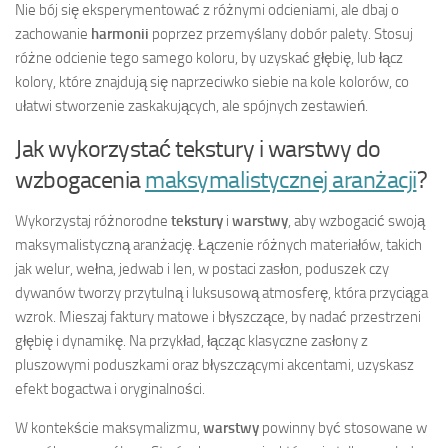
Nie bój się eksperymentować z różnymi odcieniami, ale dbaj o
zachowanie
harmonii
poprzez przemyślany dobór palety. Stosuj
różne odcienie tego samego koloru, by uzyskać głębię, lub łącz
kolory, które znajdują się naprzeciwko siebie na kole kolorów, co
ułatwi stworzenie zaskakujących, ale spójnych zestawień.
Jak wykorzystać tekstury i warstwy do
wzbogacenia
maksymalistycznej aranżacji
?
Wykorzystaj różnorodne
tekstury
i
warstwy
, aby wzbogacić swoją
maksymalistyczną aranżację. Łączenie różnych materiałów, takich
jak welur, wełna, jedwab i len, w postaci zasłon, poduszek czy
dywanów tworzy przytulną i luksusową atmosferę, która przyciąga
wzrok. Mieszaj faktury matowe i błyszczące, by nadać przestrzeni
głębię i dynamikę. Na przykład, łącząc klasyczne zasłony z
pluszowymi poduszkami oraz błyszczącymi akcentami, uzyskasz
efekt bogactwa i oryginalności.
W kontekście maksymalizmu,
warstwy
powinny być stosowane w