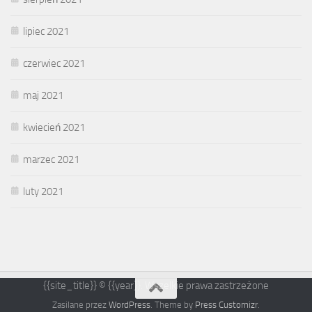
lipiec 2021
czerwiec 2021
maj 2021
kwiecień 2021
marzec 2021
luty 2021
{{site_title}} © {{year}}. Wszelkie prawa zastrzeżone
Zasilane przez
WordPress
. Theme by
Press Customizr
.