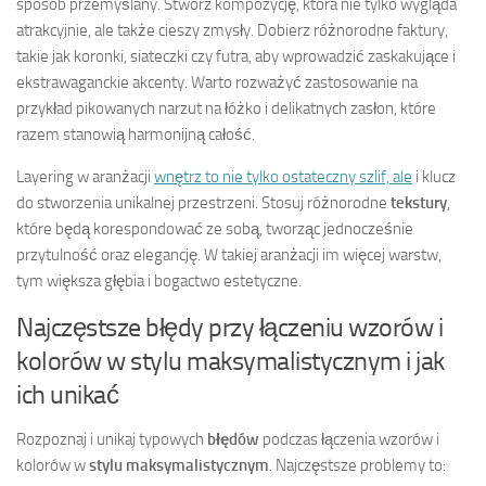
sposób przemyślany. Stwórz kompozycję, która nie tylko wygląda
atrakcyjnie, ale także cieszy zmysły. Dobierz różnorodne faktury,
takie jak koronki, siateczki czy futra, aby wprowadzić zaskakujące i
ekstrawaganckie akcenty. Warto rozważyć zastosowanie na
przykład pikowanych narzut na łóżko i delikatnych zasłon, które
razem stanowią harmonijną całość.
Layering w aranżacji
wnętrz to nie tylko ostateczny szlif, ale
i klucz
do stworzenia unikalnej przestrzeni. Stosuj różnorodne
tekstury
,
które będą korespondować ze sobą, tworząc jednocześnie
przytulność oraz elegancję. W takiej aranżacji im więcej warstw,
tym większa głębia i bogactwo estetyczne.
Najczęstsze błędy przy łączeniu wzorów i
kolorów w stylu maksymalistycznym i jak
ich unikać
Rozpoznaj i unikaj typowych
błędów
podczas łączenia wzorów i
kolorów w
stylu maksymalistycznym
. Najczęstsze problemy to: