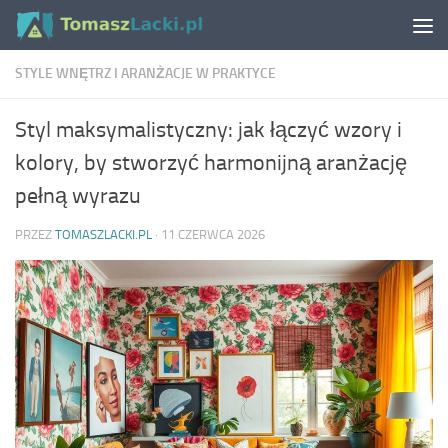
Skip to content
STYLE WNĘTRZ I ARANŻACJE W PRAKTYCE
Styl maksymalistyczny: jak łączyć wzory i
kolory, by stworzyć harmonijną aranżację
pełną wyrazu
PRZEZ
TOMASZLACKI.PL
·
11 CZERWCA 2026