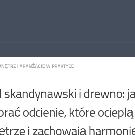
WNĘTRZ I ARANŻACJE W PRAKTYCE
l skandynawski i drewno: j
rać odcienie, które ocieplą
trze i zachowają harmoni