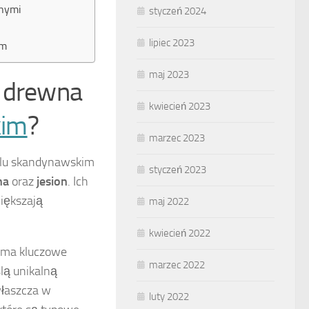
lnymi
styczeń 2024
lipiec 2023
im
maj 2023
e drewna
kwiecień 2023
kim
?
marzec 2023
ylu skandynawskim
styczeń 2023
na
oraz
jesion
. Ich
iększają
maj 2022
kwiecień 2022
, ma kluczowe
marzec 2022
lą unikalną
właszcza w
luty 2022