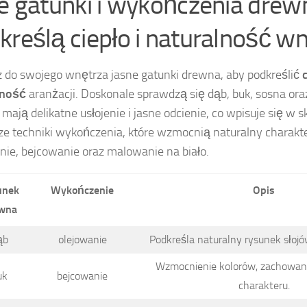
ie gatunki i wykończenia drew
kreślą ciepło i naturalność w
 do swojego wnętrza jasne gatunki drewna, aby podkreślić
lność
aranżacji. Doskonale sprawdzą się dąb, buk, sosna oraz
mają delikatne usłojenie i jasne odcienie, co wpisuje się w 
ze techniki wykończenia, które wzmocnią naturalny charakt
nie, bejcowanie oraz malowanie na biało.
unek
Wykończenie
Opis
wna
ąb
olejowanie
Podkreśla naturalny rysunek słojów
Wzmocnienie kolorów, zachowani
uk
bejcowanie
charakteru.