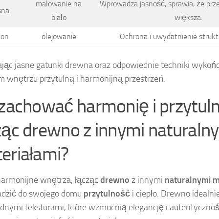
malowanie na
Wprowadza jasność, sprawia, że prze
sna
biało
większa.
ion
olejowanie
Ochrona i uwydatnienie strukt
jąc jasne gatunki drewna oraz odpowiednie techniki wykońc
 wnętrzu przytulną i harmonijną przestrzeń.
 zachować harmonię i przytul
ząc drewno z innymi naturaln
eriałami?
armonijne wnętrza, łącząc
drewno
z innymi
naturalnymi m
dzić do swojego domu
przytulność
i ciepło. Drewno idealni
dnymi teksturami, które wzmocnią elegancję i autentyczność