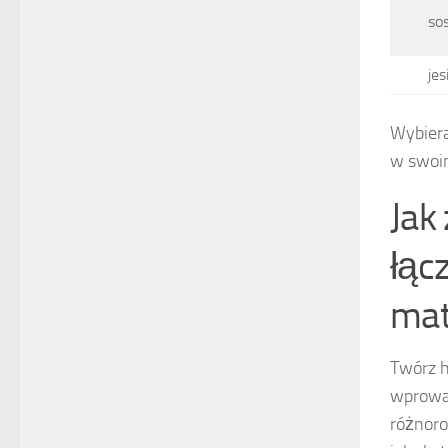
so
jes
Wybiera
w swoim
Jak
łąc
mat
Twórz h
wprowa
różnoro