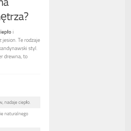
na
nętrza?
ciepło
i
 jesion. Te rodzaje
skandynawski styl.
er drewna, to
, nadaje ciepło.
e naturalnego