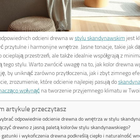
odpowiednich odcieni drewna w
stylu skandynawskim
jest k
ć przytulne i harmonijne wnętrze. Jasne tonacje, takie jak dą
ko ocieplają przestrzeń, ale także idealnie współgrają z minim
ą tego stylu. Warto zwrócić uwagę na to, jak kolor drewna 
ję, by uniknąć zarówno przytłoczenia, jak i zbyt zimnego ef
cie, zrozumienie, które odcienie najlepiej pasują do
skandyna
nacząco wpłynąć
na tworzenie przyjemnego klimatu w Two
m artykule przeczytasz
wybrać odpowiednie odcienie drewna do wnętrza w stylu skandy
łączyć drewno z jasną paletą kolorów stylu skandynawskiego?
e gatunki i wykończenia drewna podkreślą ciepło i naturalność wn