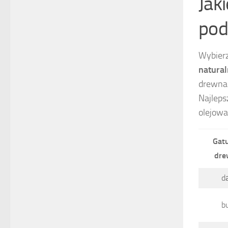
Jak
pod
Wybierz
natura
drewna 
Najleps
olejowa
Gat
dre
d
b