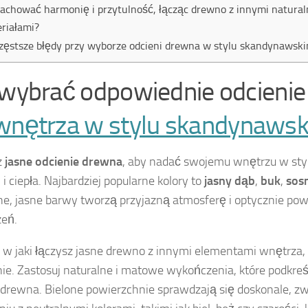
zachować harmonię i przytulność, łącząc drewno z innymi natura
riałami?
zęstsze błędy przy wyborze odcieni drewna w stylu skandynawsk
 wybrać odpowiednie odcieni
wnętrza w stylu skandynaws
z
jasne odcienie drewna
, aby nadać swojemu wnętrzu w st
 i ciepła. Najbardziej popularne kolory to
jasny dąb
,
buk
,
sos
ne, jasne barwy tworzą przyjazną atmosferę i optycznie pow
zeń.
 w jaki łączysz jasne drewno z innymi elementami wnętrza
ie. Zastosuj naturalne i matowe wykończenia, które podkreś
 drewna. Bielone powierzchnie sprawdzają się doskonale, z