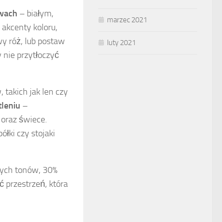
rwach
– białym,
marzec 2021
akcenty koloru,
wy róż, lub postaw
luty 2021
y nie przytłoczyć
 takich jak len czy
leniu
–
 oraz świece.
łki czy stojaki
nych tonów, 30%
 przestrzeń, która