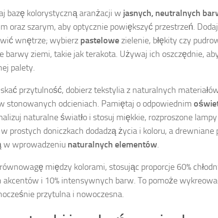
j bazę kolorystyczną aranżacji w
jasnych, neutralnych ba
 oraz szarym, aby optycznie powiększyć przestrzeń. Dodaj 
wić wnętrze; wybierz
pastelowe
zielenie, błękity czy pudro
łe barwy ziemi, takie jak terakota. Używaj ich oszczędnie, ab
ej palety.
skać przytulność, dobierz tekstylia z naturalnych materiałów,
 w stonowanych odcieniach. Pamiętaj o odpowiednim
oświet
lizuj naturalne światło i stosuj miękkie, rozproszone lampy
 w prostych doniczkach dodadzą życia i koloru, a drewniane pó
 w wprowadzeniu
naturalnych elementów
.
równowagę między kolorami, stosując proporcje 60% chłod
h akcentów i 10% intensywnych barw. To pomoże wykreować
dnocześnie przytulna i nowoczesna.