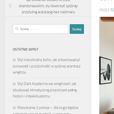
skandynawskim, by stworzyć spójną i
PRZEZ
T
przytulną aranżację bez nadmiaru
Szukaj:
OSTATNIE WPISY
Styl industrialny boho: jak zrównoważyć
surowość i przytulność w spójnej aranżacji
wnętrza
Styl Dark Academia we wnętrzach: jak
zbudować klimatyczną przestrzeń pełną
historii i intelektualizmu
Mieszkanie 2 pokoje – dla kogo będzie