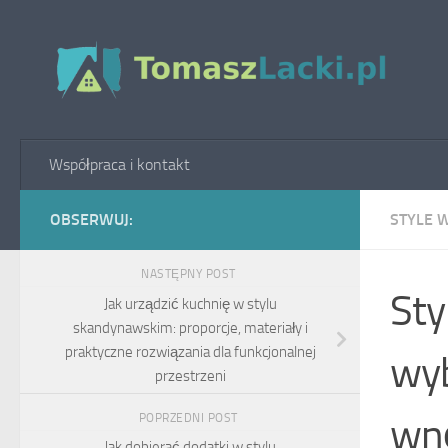
Skip to content
Współpraca i kontakt
OBSERWUJ:
STYLE 
NASTĘPNY POST
Sty
Jak urządzić kuchnię w stylu
skandynawskim: proporcje, materiały i
praktyczne rozwiązania dla funkcjonalnej
wyb
przestrzeni
wnę
POPRZEDNI POST
Jak dobierać dodatki w stylu