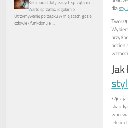
połącze
Kilka porad dotyczących sprzątania
dla
sty
Warto sprzątać regularnie
Utrzymywanie porządku w miejscach, gdzie
Tworząc
człowiek funkcjonuje …
Wybiera
przytło
odcieni
wzmocni
Jak
sty
Łącz ja
skandy
wprowad
lekkim 