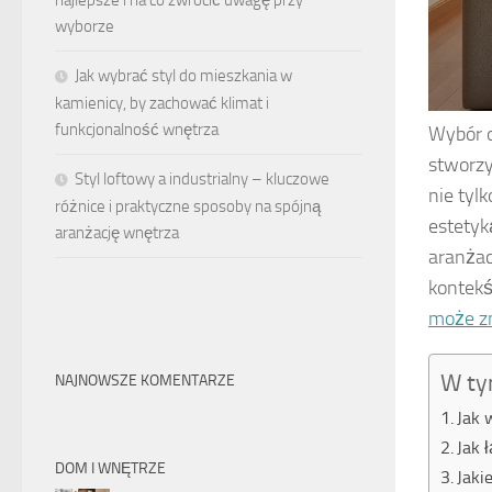
najlepsze i na co zwrócić uwagę przy
wyborze
Jak wybrać styl do mieszkania w
kamienicy, by zachować klimat i
funkcjonalność wnętrza
Wybór 
stworzy
Styl loftowy a industrialny – kluczowe
nie tyl
różnice i praktyczne sposoby na spójną
estetyk
aranżację wnętrza
aranżac
kontekś
może z
W ty
NAJNOWSZE KOMENTARZE
Jak 
Jak 
DOM I WNĘTRZE
Jaki