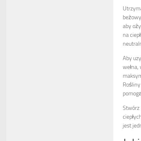
Utrzyma
beżowym
aby oży
na ciep
neutraln
Aby uzy
wełna,
maksyma
Rośliny
pomogą
Stwórz 
ciepłyc
jest je