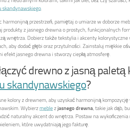
niu z neutralnymi kolorami, takimi jak biel, beż czy szarości,
lu skandynawskiego
.
 harmonijną przestrzeń, pamiętaj o umiarze w doborze mebl
j produkty z jasnego drewna o prostych, funkcjonalnych for
czą wnętrza. Dobierz także tekstylia i akcenty kolorystycz
ach, aby dodać głębi oraz przytulności. Zainstaluj miękkie ośw
 efekt jasnego drewna i stworzy ciepłą atmosferę.
 łączyć drewno z jasną paletą
lu skandynawskiego
?
sne kolory z drewnem, aby uzyskać harmonijną kompozycję 
nawskim. Wybierz
meble
z
jasnego drewna
, takie jak dąb, b
zić naturalny akcent do wnętrza. Postaw na wykończenia
bieleniem, które uwydatniają jego fakturę.