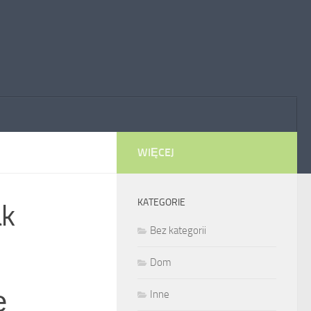
WIĘCEJ
KATEGORIE
ak
Bez kategorii
Dom
ę
Inne