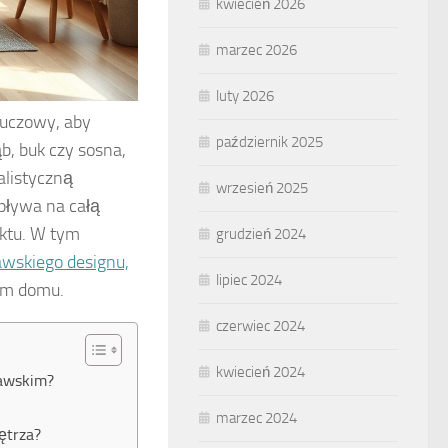
kwiecień 2026
marzec 2026
luty 2026
luczowy, aby
październik 2025
b, buk czy sosna,
alistyczną
wrzesień 2025
wpływa na całą
ektu. W tym
grudzień 2024
wskiego designu,
lipiec 2024
im domu.
czerwiec 2024
kwiecień 2024
nawskim?
marzec 2024
ętrza?