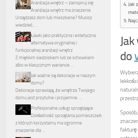
Aranżacja wnętrz – zainspiruj się
Jak 
Aranżacja wnętrz ma znaczenie
mate
Urządzasz dom lub mieszkanie? Musisz
Najc
wiedzieć, …
Ławki jako praktyczna i estetyczna
Jak
alternatywa oryginalnej i
funkcjonalnej aranżacji wnętrz
do
Z miękkim siedziskiem lub ze schowkiem
albo w klasycznym wariancie …
Wybier
Jak ważne są dekoracje w naszym
lekkości
domu?
natural
Dekoracje sprawiają, że wnętrze Twojego
przestr
domu jest przytulne i przyjemne. …
Profesjonalne usługi sprzątające
Sposób,
Dokładność sprzątania pomieszczeń
znaczen
z których korzystamy ma ogromne
fakturę
znaczenie dla …