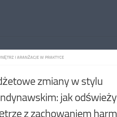
WNĘTRZ I ARANŻACJE W PRAKTYCE
żetowe zmiany w stylu
ndynawskim: jak odświeży
trze z zachowaniem harmo