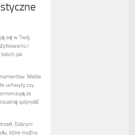
istyczne
ują się w Twój
użytkowaniu i
takich jak
 ornamentów. Meble
ste uchwyty czy
armonizują ze
wizualną spójność
strzeń. Dobrym
toły, które można