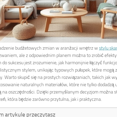
dzenie budżetowych zmian w aranżacji wnętrz w
stylu sk
waniem, ale z odpowiednim planem można to zrobić efektyw
 do sukcesu jest zrozumienie, jak harmonijnie łączyć funkcj
istycznym stylem, unikając typowych pułapek, które mogą 
. Warto skupić się na prostych rozwiązaniach, takich jak 
tosowanie naturalnych materiałów, które nie tylko dodadzą u
ą na oszczędności. Dzięki przemyślanym decyzjom można s
zeń, która będzie zarówno przytulna, jak i praktyczna.
m artykule przeczytasz