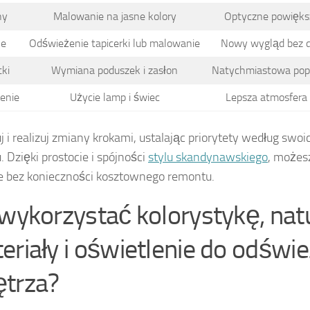
ny
Malowanie na jasne kolory
Optyczne powiększ
le
Odświeżenie tapicerki lub malowanie
Nowy wygląd bez 
ki
Wymiana poduszek i zasłon
Natychmiastowa pop
enie
Użycie lamp i świec
Lepsza atmosfera 
j i realizuj zmiany krokami, ustalając priorytety według swoic
. Dzięki prostocie i spójności
stylu skandynawskiego
, możes
 bez konieczności kosztownego remontu.
 wykorzystać kolorystykę, nat
eriały i oświetlenie do odświ
trza?