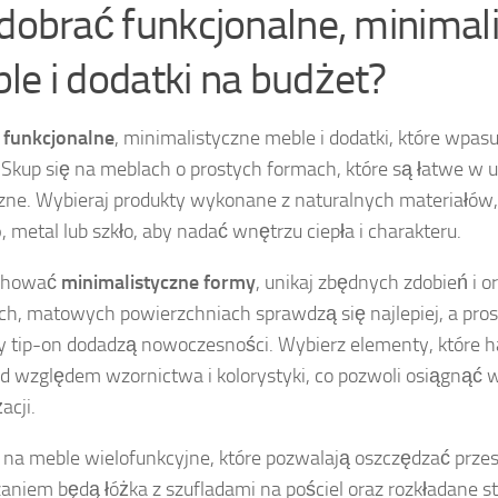
 dobrać funkcjonalne, minimal
le i dodatki na budżet?
z
funkcjonalne
, minimalistyczne meble i dodatki, które wpas
 Skup się na meblach o prostych formach, które są łatwe w 
zne. Wybieraj produkty wykonane z naturalnych materiałów, 
o
, metal lub szkło, aby nadać wnętrzu ciepła i charakteru.
chować
minimalistyczne formy
, unikaj zbędnych zdobień i
ich, matowych powierzchniach sprawdzą się najlepiej, a pro
 tip-on dodadzą nowoczesności. Wybierz elementy, które h
d względem wzornictwa i kolorystyki, co pozwoli osiągnąć 
acji.
na meble wielofunkcyjne, które pozwalają oszczędzać prze
aniem będą łóżka z szufladami na pościel oraz rozkładane s