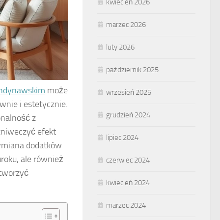
kwiecień 2026
marzec 2026
luty 2026
październik 2025
andynawskim
może
wrzesień 2025
nie i estetycznie.
grudzień 2024
onalność z
zniweczyć efekt
lipiec 2024
wymiana dodatków
roku, ale również
czerwiec 2024
tworzyć
kwiecień 2024
marzec 2024