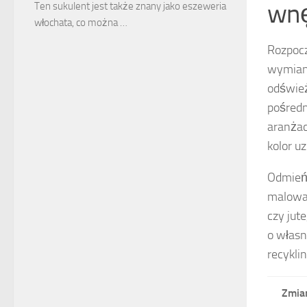
wnę
Ten sukulent jest także znany jako eszeweria
włochata, co można …
Rozpoc
wymiany
odśwież
pośredn
aranżac
kolor u
Odmień 
malowan
czy jut
o własn
recykli
Zmia