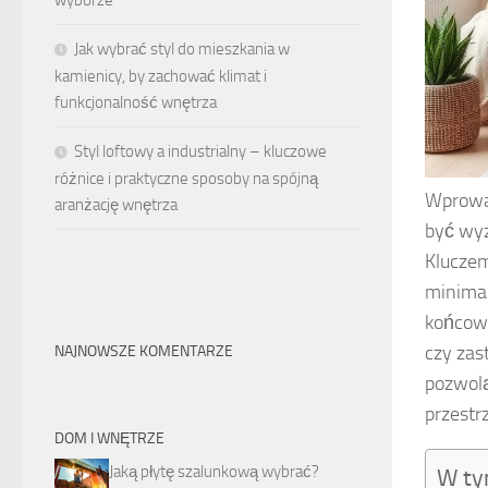
wyborze
Jak wybrać styl do mieszkania w
kamienicy, by zachować klimat i
funkcjonalność wnętrza
Styl loftowy a industrialny – kluczowe
różnice i praktyczne sposoby na spójną
Wprowa
aranżację wnętrza
być wyz
Kluczem
minimal
końcowy
czy zas
NAJNOWSZE KOMENTARZE
pozwol
przestr
DOM I WNĘTRZE
Jaką płytę szalunkową wybrać?
W ty