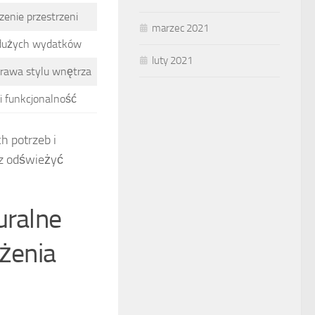
enie przestrzeni
marzec 2021
dużych wydatków
luty 2021
rawa stylu wnętrza
i funkcjonalność
h potrzeb i
z odświeżyć
uralne
eżenia