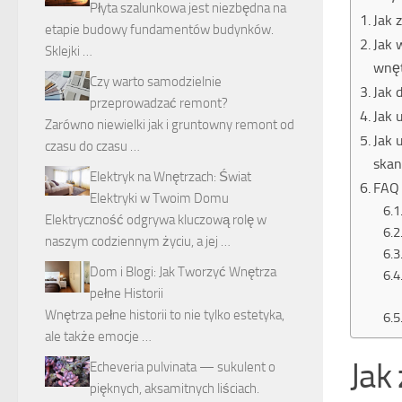
Płyta szalunkowa jest niezbędna na
Jak 
etapie budowy fundamentów budynków.
Jak 
Sklejki …
wnę
Czy warto samodzielnie
Jak 
przeprowadzać remont?
Jak 
Zarówno niewielki jak i gruntowny remont od
Jak 
czasu do czasu …
ska
Elektryk na Wnętrzach: Świat
FAQ 
Elektryki w Twoim Domu
Elektryczność odgrywa kluczową rolę w
naszym codziennym życiu, a jej …
Dom i Blogi: Jak Tworzyć Wnętrza
pełne Historii
Wnętrza pełne historii to nie tylko estetyka,
ale także emocje …
Jak
Echeveria pulvinata — sukulent o
pięknych, aksamitnych liściach.