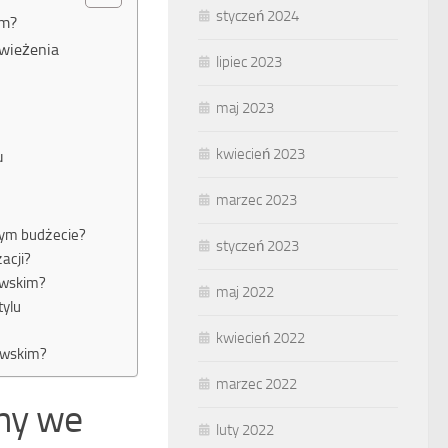
styczeń 2024
im?
świeżenia
lipiec 2023
maj 2023
kwiecień 2023
u
marzec 2023
nym budżecie?
styczeń 2023
acji?
awskim?
maj 2022
tylu
kwiecień 2022
nawskim?
marzec 2022
ny we
luty 2022