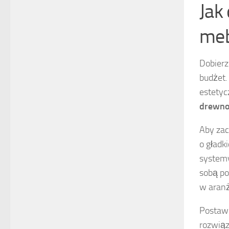
Jak
meb
Dobier
budżet.
estetyc
drewn
Aby za
o gładk
systemy
sobą po
w aranż
Postaw 
rozwiąz