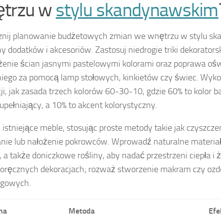
trzu w
stylu skandynawskim
znij planowanie budżetowych zmian we wnętrzu w stylu s
 dodatków i akcesoriów. Zastosuj niedrogie triki dekoratorski
enie ścian jasnymi pastelowymi kolorami oraz poprawa ośw
iego za pomocą lamp stołowych, kinkietów czy świec. Wyko
ji, jak zasada trzech kolorów 60-30-10, gdzie 60% to kolor 
zupełniający, a 10% to akcent kolorystyczny.
istniejące meble, stosując proste metody takie jak czyszczen
ie lub nałożenie pokrowców. Wprowadź naturalne materiały
e, a także doniczkowe rośliny, aby nadać przestrzeni ciepła i 
oręcznych dekoracjach; rozważ stworzenie makram czy ozd
ngowych.
na
Metoda
Efe