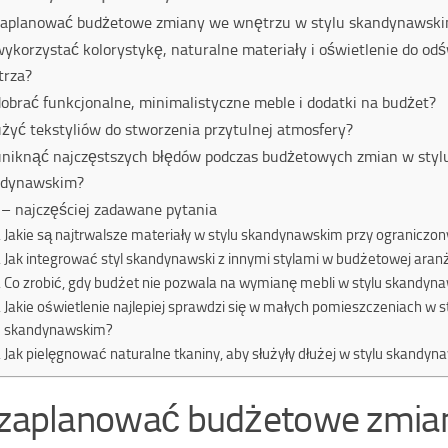
zaplanować budżetowe zmiany we wnętrzu w stylu skandynawsk
wykorzystać kolorystykę, naturalne materiały i oświetlenie do od
trza?
dobrać funkcjonalne, minimalistyczne meble i dodatki na budżet?
użyć tekstyliów do stworzenia przytulnej atmosfery?
uniknąć najczęstszych błędów podczas budżetowych zmian w styl
ndynawskim?
– najczęściej zadawane pytania
Jakie są najtrwalsze materiały w stylu skandynawskim przy ograniczo
Jak integrować styl skandynawski z innymi stylami w budżetowej aranż
Co zrobić, gdy budżet nie pozwala na wymianę mebli w stylu skandyn
Jakie oświetlenie najlepiej sprawdzi się w małych pomieszczeniach w s
skandynawskim?
Jak pielęgnować naturalne tkaniny, aby służyły dłużej w stylu skandy
 zaplanować budżetowe zmia