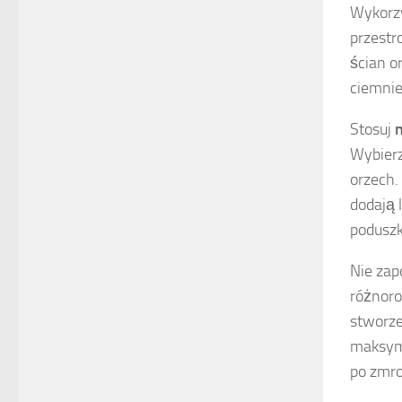
Wykorz
przestr
ścian o
ciemnie
Stosuj
n
Wybierz
orzech.
dodają l
poduszk
Nie zap
różnoro
stworze
maksyma
po zmro