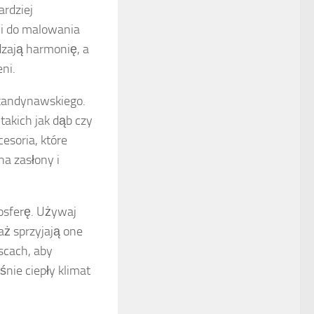
ardziej
ci do malowania
zają harmonię, a
ni.
 skandynawskiego.
takich jak dąb czy
esoria, które
na zasłony i
mosferę. Używaj
aż sprzyjają one
scach, aby
nie ciepły klimat