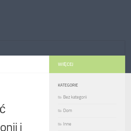
WIĘCEJ
KATEGORIE
Bez kategorii
ć
Dom
nii i
Inne