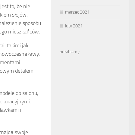
est to, że nie
marzec 2021
kiem słojów.
nalezienie sposobu
luty 2021
 jego mieszkańców.
, takimi jak
odrabiamy
o nowoczesne ławy.
lementami
lowym detalem,
modele do salonu,
dekoracyjnymi.
 ławkami i
 znajdą swoje