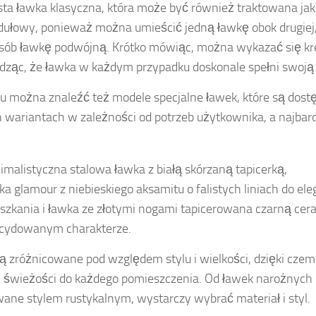
sta ławka klasyczna, która może być również traktowana ja
ułowy, ponieważ można umieścić jedną ławkę obok drugiej
sób ławkę podwójną. Krótko mówiąc, można wykazać się kr
dząc, że ławka w każdym przypadku doskonale spełni swoją 
u można znaleźć też modele specjalne ławek, które są dost
 wariantach w zależności od potrzeb użytkownika, a najbar
imalistyczna stalowa ławka z białą skórzaną tapicerką,
ka glamour z niebieskiego aksamitu o falistych liniach do el
szkania i ławka ze złotymi nogami tapicerowana czarną cera
cydowanym charakterze.
ą zróżnicowane pod względem stylu i wielkości, dzięki cz
świeżości do każdego pomieszczenia. Od ławek narożnych 
wane stylem rustykalnym, wystarczy wybrać materiał i styl.