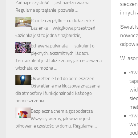
Zadbaj o czystość – jest bardzo ważna
siedzen
Regularne sprzątanie, pozwala …
innych 
Panele czy płytki – co do łazienki?
Świat ł
Łazienka – wyjątkowa przestrzeń
nowocze
Łazienka jest to jedna z najbardziej …
odpowia
Echeveria pulvinata — sukulent o
pięknych, aksamitnych liściach.
W asort
Ten sukulent jest także znany jako eszeweria
włochata, co można …
ław
Oświetlenie Led do pomieszczeń.
tap
Oświetlenie ma kluczowe znaczenie
wid
dla atmosfery i funkcjonalności każdego
sie
pomieszczenia. …
meb
Bezpieczna chemia gospodarcza
ław
Wszyscy wiemy, jak ważne jest
wyr
pilnowanie czystości w domu. Regularne …
pod