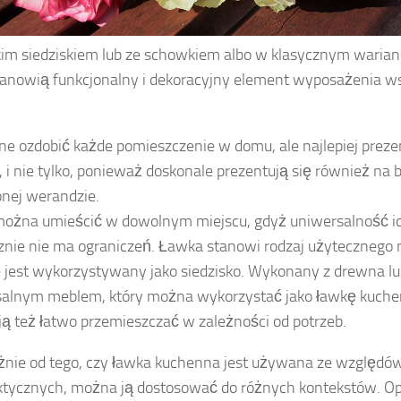
im siedziskiem lub ze schowkiem albo w klasycznym waria
tanowią funkcjonalny i dekoracyjny element wyposażenia w
e ozdobić każde pomieszczenie w domu, ale najlepiej prezen
i, i nie tylko, ponieważ doskonale prezentują się również na 
nej werandzie.
ożna umieścić w dowolnym miejscu, gdyż uniwersalność i
znie nie ma ograniczeń. Ławka stanowi rodzaj użytecznego 
 jest wykorzystywany jako siedzisko. Wykonany z drewna lu
alnym meblem, który można wykorzystać jako ławkę kuchen
ą też łatwo przemieszczać w zależności od potrzeb.
żnie od tego, czy ławka kuchenna jest używana ze względó
ktycznych, można ją dostosować do różnych kontekstów. Opr