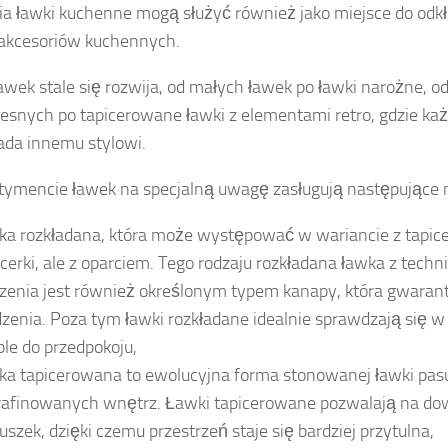
ia ławki kuchenne mogą służyć również jako miejsce do odkł
akcesoriów kuchennych.
awek stale się rozwija, od małych ławek po ławki narożne, o
snych po tapicerowane ławki z elementami retro, gdzie ka
da innemu stylowi.
ymencie ławek na specjalną uwagę zasługują następujące 
ka rozkładana, która może występować w wariancie z tapice
icerki, ale z oparciem. Tego rodzaju rozkładana ławka z tech
zenia jest również określonym typem kanapy, która gwarant
dzenia. Poza tym ławki rozkładane idealnie sprawdzają się w j
le do przedpokoju,
ka tapicerowana to ewolucyjna forma stonowanej ławki pasu
afinowanych wnętrz. Ławki tapicerowane pozwalają na do
uszek, dzięki czemu przestrzeń staje się bardziej przytulna,