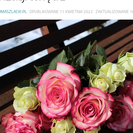
OMASZLACKI.PL
· OPUBLIKOWANE
11 KWIETNIA 2022
· ZAKTUALIZOWANE
1