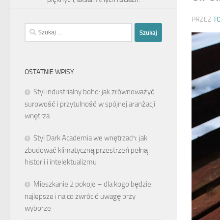
PRZEZ
T
Szukaj:
OSTATNIE WPISY
Styl industrialny boho: jak zrównoważyć
surowość i przytulność w spójnej aranżacji
wnętrza
Styl Dark Academia we wnętrzach: jak
zbudować klimatyczną przestrzeń pełną
historii i intelektualizmu
Mieszkanie 2 pokoje – dla kogo będzie
najlepsze i na co zwrócić uwagę przy
wyborze