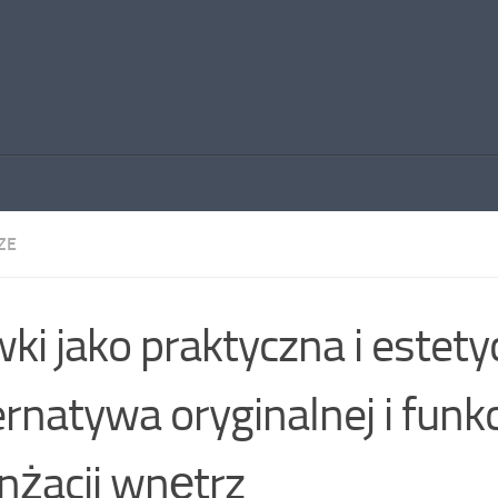
ZE
ki jako praktyczna i estet
ernatywa oryginalnej i funk
nżacji wnętrz