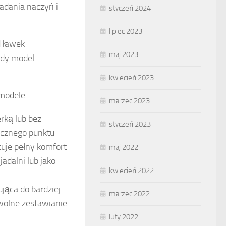
adania naczyń i
styczeń 2024
lipiec 2023
d ławek
maj 2023
żdy model
kwiecień 2023
modele:
marzec 2023
rką lub bez
styczeń 2023
nicznego punktu
uje pełny komfort
maj 2022
adalni lub jako
kwiecień 2022
jąca do bardziej
marzec 2022
wolne zestawianie
luty 2022