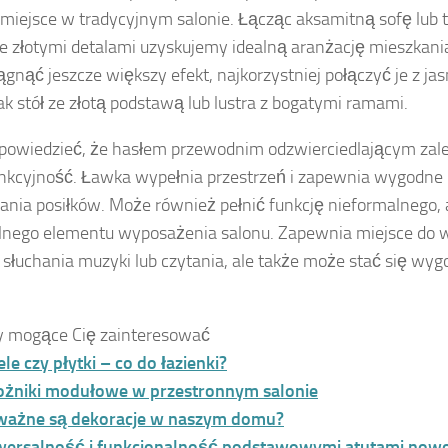
 miejsce w tradycyjnym salonie. Łącząc aksamitną sofę lub
e złotymi detalami uzyskujemy idealną aranżację mieszkania
ągnąć jeszcze większy efekt, najkorzystniej połączyć je z j
jak stół ze złotą podstawą lub lustra z bogatymi ramami.
owiedzieć, że hasłem przewodnim odzwierciedlającym zalet
nkcyjność. Ławka wypełnia przestrzeń i zapewnia wygodne 
nia posiłków. Może również pełnić funkcję nieformalnego, a
lnego elementu wyposażenia salonu. Zapewnia miejsce do w
, słuchania muzyki lub czytania, ale także może stać się w
y mogące Cię zainteresować
le czy płytki – co do łazienki?
ożniki modułowe w przestronnym salonie
 ważne są dekoracje w naszym domu?
wersalność i funkcjonalność podstawowymi atutami now