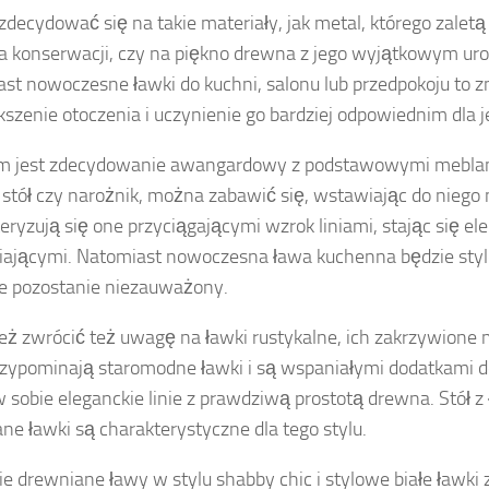
decydować się na takie materiały, jak metal, którego zaletą j
konserwacji, czy na piękno drewna z jego wyjątkowym uro
st nowoczesne ławki do kuchni, salonu lub przedpokoju to z
kszenie otoczenia i uczynienie go bardziej odpowiednim dla
om jest zdecydowanie awangardowy z podstawowymi meblami
 stół czy narożnik, można zabawić się, wstawiając do nieg
eryzują się one przyciągającymi wzrok liniami, stając się e
ającymi. Natomiast nowoczesna ława kuchenna będzie sty
ie pozostanie niezauważony.
eż zwrócić też uwagę na ławki rustykalne, ich zakrzywione 
rzypominają staromodne ławki i są wspaniałymi dodatkami 
 sobie eleganckie linie z prawdziwą prostotą drewna. Stół z
ne ławki są charakterystyczne dla tego stylu.
e drewniane ławy w stylu shabby chic i stylowe białe ławki