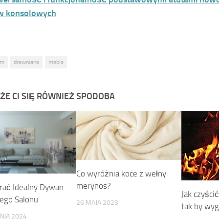
ów konsolowych
om
drewniane
meble
ŻE CI SIĘ RÓWNIEŻ SPODOBA
Co wyróżnia koce z wełny
merynos?
rać Idealny Dywan
Jak czyści
ego Salonu
26 MAJA 2023
tak by wyg
NIA 2024