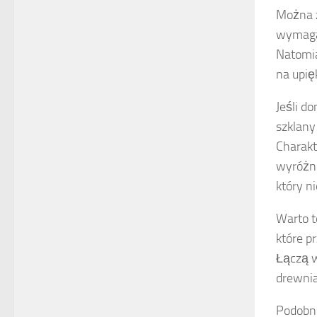
Można z
wymaga 
Natomia
na upię
Jeśli d
szklany
Charakt
wyróżni
który n
Warto t
które p
Łączą w
drewnia
Podobni