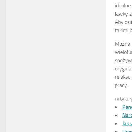
idealne
ławkę z
Aby osi
takimi 
Można p
wielofu
spożywa
orygina
relaksu
pracy.
Artykuł
Pane
Nar
Jak
Uni