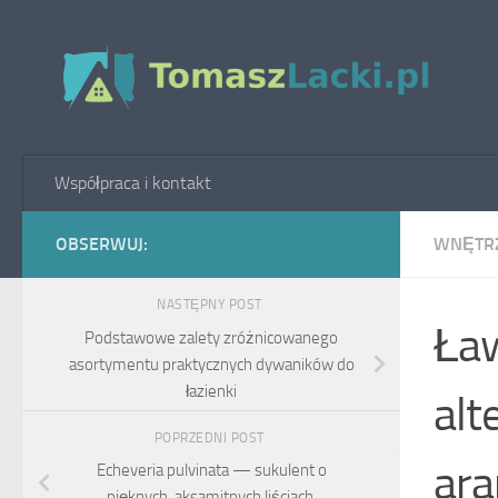
Skip to content
Współpraca i kontakt
OBSERWUJ:
WNĘTR
NASTĘPNY POST
Ław
Podstawowe zalety zróżnicowanego
asortymentu praktycznych dywaników do
łazienki
alt
POPRZEDNI POST
ara
Echeveria pulvinata — sukulent o
pięknych, aksamitnych liściach.