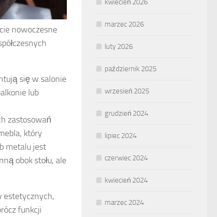
kwiecień 2026
marzec 2026
ncie nowoczesne
spółczesnych
luty 2026
październik 2025
tują się w salonie
wrzesień 2025
balkonie lub
grudzień 2024
ch zastosowań
mebla, który
lipiec 2024
b metalu jest
czerwiec 2024
ną obok stołu, ale
kwiecień 2024
w estetycznych,
marzec 2024
ócz funkcji