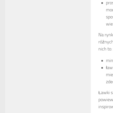
pro
mod
spo
wie
Na rynk
różnych
nich to:
min
ław
mie
zde
Ławki s
powiew 
inspiro