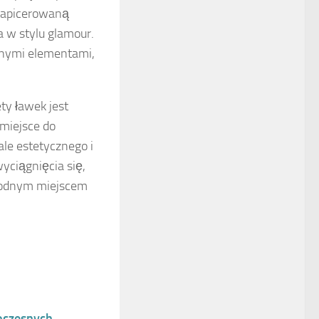
 tapicerowaną
 w stylu glamour.
asnymi elementami,
y ławek jest
miejsce do
le estetycznego i
yciągnięcia się,
ygodnym miejscem
oczesnych