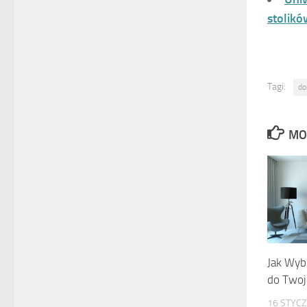
stolik
Tagi:
d
MO
Jak Wyb
do Twoj
16 STYCZ