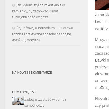
Jak wybrać styl do mieszkania w
kamienicy, by zachować klimat i
Z miękk
funkcjonalność wnętrza
ławki s
wnętrz.
Styl loftowy a industrialny – kluczowe
różnice i praktyczne sposoby na spójną
Mogą on
aranżację wnętrza
i jadaln
zadaszo
Ławki m
praktyc
NAJNOWSZE KOMENTARZE
głównie
uniwers
można j
DOM I WNĘTRZE
Niezale
Zadbaj o czystość w domu i
czy pra
samochodzie