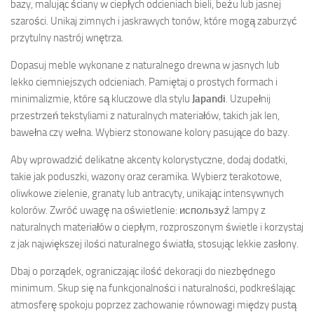
bazy, malując ściany w ciepłych odcieniach bieli, beżu lub jasnej
szarości. Unikaj zimnych i jaskrawych tonów, które mogą zaburzyć
przytulny nastrój wnętrza.
Dopasuj meble wykonane z naturalnego drewna w jasnych lub
lekko ciemniejszych odcieniach. Pamiętaj o prostych formach i
minimalizmie, które są kluczowe dla stylu
Japandi
. Uzupełnij
przestrzeń tekstyliami z naturalnych materiałów, takich jak len,
bawełna czy wełna. Wybierz stonowane kolory pasujące do bazy.
Aby wprowadzić delikatne akcenty kolorystyczne, dodaj dodatki,
takie jak poduszki, wazony oraz ceramika. Wybierz terakotowe,
oliwkowe zielenie, granaty lub antracyty, unikając intensywnych
kolorów. Zwróć uwagę na oświetlenie: используź lampy z
naturalnych materiałów o ciepłym, rozproszonym świetle i korzystaj
z jak największej ilości naturalnego światła, stosując lekkie zasłony.
Dbaj o porządek, ograniczając ilość dekoracji do niezbędnego
minimum. Skup się na funkcjonalności i naturalności, podkreślając
atmosferę spokoju poprzez zachowanie równowagi między pustą