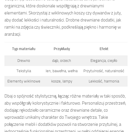
organiczna, które doskonale współgrają z drewnianymi
elementami. Skorzystaj z wiklinowych koszy czy dywanów z juty,
aby dodać lekkości i naturalności. Drobne drewniane dodatki, jak
ramki na zdjęcia czy świeczniki, podkreślają piękno i harmonię w
aranżacji.
Typ materiału
Przykłady
Efekt
Drewno
dąb, orzech
Elegancja, ciepło
Tekstylia
len, bawełna, wełna
Przytulność, naturalność
Elementy wiklinowe
kosze, lampy
Lekkość, harmonia
Dbaj o spójność stylistyczną, łącząc różne materiały w taki sposób,
aby współgrały kolorystycznie i fakturowo. Personalizuj przestrzeń,
dodając rękodzieło ceramiczne oraz drewniane detale, co
wprowadzi unikalny charakter do Twojego wnętrza. Takie
połączenie mebli i dodatków pozwoli na stworzenie przytulnej, a
jednocześnie funkcjonalnej przestrzeni, w pełni oddającej esencję