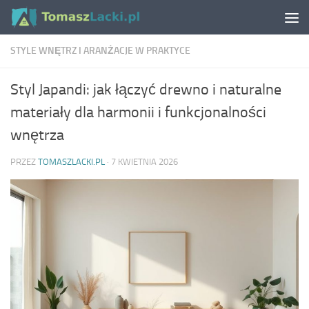
Skip to content
STYLE WNĘTRZ I ARANŻACJE W PRAKTYCE
Styl Japandi: jak łączyć drewno i naturalne
materiały dla harmonii i funkcjonalności
wnętrza
PRZEZ
TOMASZLACKI.PL
·
7 KWIETNIA 2026