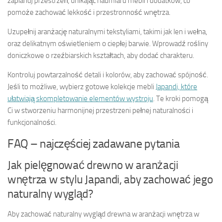
zaplanuj przestrzeń, unikając nadmiaru mebli i dodatków, co
pomoże zachować lekkość i przestronność wnętrza.
Uzupełnij aranżację naturalnymi tekstyliami, takimi jak len i wełna,
oraz delikatnym oświetleniem o ciepłej barwie. Wprowadź rośliny
doniczkowe o rzeźbiarskich kształtach, aby dodać charakteru.
Kontroluj powtarzalność detali i kolorów, aby zachować spójność.
Jeśli to możliwe, wybierz gotowe kolekcje mebli
Japandi, które
ułatwiają skompletowanie elementów wystroju
. Te kroki pomogą
Ci w stworzeniu harmonijnej przestrzeni pełnej naturalności i
funkcjonalności.
FAQ – najczęściej zadawane pytania
Jak pielęgnować drewno w aranżacji
wnętrza w stylu Japandi, aby zachować jego
naturalny wygląd?
Aby zachować naturalny wygląd drewna w aranżacji wnętrza w