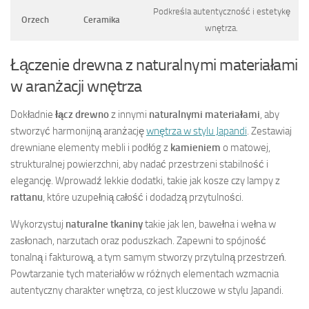
Podkreśla autentyczność i estetykę
Orzech
Ceramika
wnętrza.
Łączenie drewna z naturalnymi materiałami
w aranżacji wnętrza
Dokładnie
łącz drewno
z innymi
naturalnymi materiałami
, aby
stworzyć harmonijną aranżację
wnętrza w stylu Japandi
. Zestawiaj
drewniane elementy mebli i podłóg z
kamieniem
o matowej,
strukturalnej powierzchni, aby nadać przestrzeni stabilność i
elegancję. Wprowadź lekkie dodatki, takie jak kosze czy lampy z
rattanu
, które uzupełnią całość i dodadzą przytulności.
Wykorzystuj
naturalne tkaniny
takie jak len, bawełna i wełna w
zasłonach, narzutach oraz poduszkach. Zapewni to spójność
tonalną i fakturową, a tym samym stworzy przytulną przestrzeń.
Powtarzanie tych materiałów w różnych elementach wzmacnia
autentyczny charakter wnętrza, co jest kluczowe w stylu Japandi.