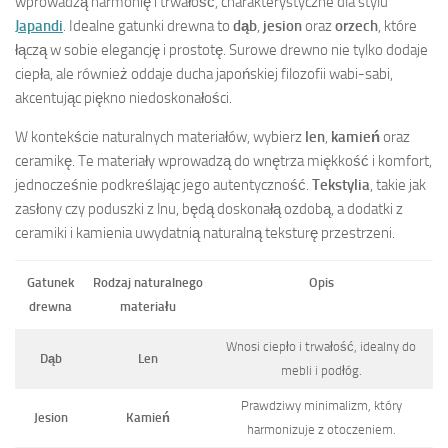
wprowadzą harmonię i trwałość, charakterystyczne dla stylu
Japandi
. Idealne gatunki drewna to
dąb
,
jesion
oraz
orzech
, które
łączą w sobie elegancję i prostotę. Surowe drewno nie tylko dodaje
ciepła, ale również oddaje ducha japońskiej filozofii wabi-sabi,
akcentując piękno niedoskonałości.
W kontekście naturalnych materiałów, wybierz
len
,
kamień
oraz
ceramikę. Te materiały wprowadzą do wnętrza miękkość i komfort,
jednocześnie podkreślając jego autentyczność.
Tekstylia
, takie jak
zasłony czy poduszki z lnu, będą doskonałą ozdobą, a dodatki z
ceramiki i kamienia uwydatnią naturalną teksturę przestrzeni.
Gatunek
Rodzaj naturalnego
Opis
drewna
materiału
Wnosi ciepło i trwałość, idealny do
Dąb
Len
mebli i podłóg.
Prawdziwy minimalizm, który
Jesion
Kamień
harmonizuje z otoczeniem.