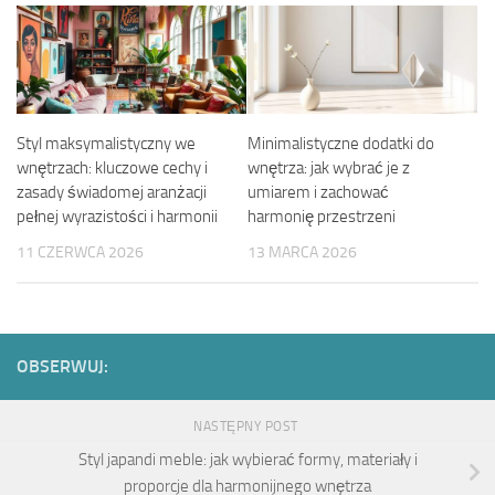
Styl maksymalistyczny we
Minimalistyczne dodatki do
wnętrzach: kluczowe cechy i
wnętrza: jak wybrać je z
zasady świadomej aranżacji
umiarem i zachować
pełnej wyrazistości i harmonii
harmonię przestrzeni
11 CZERWCA 2026
13 MARCA 2026
OBSERWUJ:
NASTĘPNY POST
Styl japandi meble: jak wybierać formy, materiały i
proporcje dla harmonijnego wnętrza