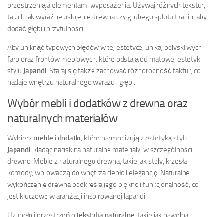
przestrzenią a elementami wyposażenia. Używaj różnych tekstur,
takich jak wyraźne usłojenie drewna czy grubego splotu tkanin, aby
dodać głębi i przytulności.
Aby uniknąć typowych błędów w tej estetyce, unikaj połyskliwych
farb oraz frontów meblowych, które odstają od matowej estetyki
stylu
Japandi
. Staraj się także zachować różnorodność faktur, co
nadaje wnętrzu naturalnego wyrazu i głębi.
Wybór mebli i dodatków z drewna oraz
naturalnych materiałów
Wybierz
meble
i
dodatki
, które harmonizują z estetyką stylu
Japandi
, kładąc nacisk na naturalne materiały, w szczególności
drewno. Meble z naturalnego drewna, takie jak stoły, krzesła i
komody, wprowadzą do wnętrza ciepło i elegancję. Naturalne
wykończenie drewna podkreśla jego piękno i funkcjonalność, co
jest kluczowe w aranżacji inspirowanej Japandi.
Uzupełnij przestrzeń o
tekstylia naturalne
, takie jak bawełna