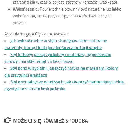
starzenia się w czasie, co jest istotne w koncepcji wabi-sabi.
Wykończenie:
Powierzchnie powinny być naturalne lub lekko
wykończone, unikaj połyskujących lakierów i sztucznych
powłok.
Artykuły mogące Cię zainteresować
Jak wybrać meble w stylu skandynawskim: naturalne
materiały, formy i funkcjonalność w aranżacji wnętrz
Styl loftowy: jak łączyć kolory i materiały, by podkreślić
surowy charakter wnętrza bez chaosu
Styl boho w sypialni: jak łączyć naturalne materiały i kolory
dla przytulnej aranżacji
Styl orientalny we wnętrzach: jak stworzyć harmonijną i pełną
egzotyki przestrzeń krok po kroku
MOŻE CI SIĘ RÓWNIEŻ SPODOBA