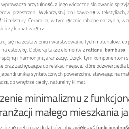
, wprowadza przytulność, a jego widoczne słojowanie sprzy
erowi przestrzeni. Wykorzystuj len i bawełnę w tekstyliach,
ci i tekstury. Ceramika, w tym ręcznie robione naczynia, w
lniczy klimat wnętrz.
ruj się na zestawieniu i warstwowaniu tych materiałów, co
na estetykę. Dobieraj także elementy z
rattanu
,
bambusa
i
 spójną i harmonijną aranżację. Dzięki tym komponentom 
ne oraz zachęcające do relaksu miejsce, które odzwierciedla b
 japandi unikaj syntetycznych powierzchni, stawiając na mate
zą do wnętrza ciepły, naturalny klimat.
zenie minimalizmu z funkcjon
ranżacji małego mieszkania j
z liczbę mebli oraz dodatków, aby zwiększyć
funkcjonalnoś