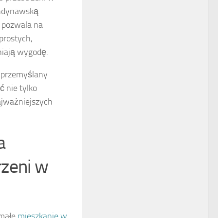
andynawską
o pozwala na
prostych,
niają wygodę.
z przemyślany
 nie tylko
najważniejszych
a
rzeni w
 małe
mieszkanie w