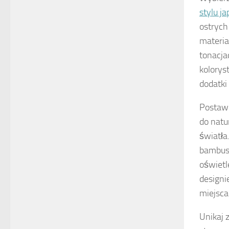
stylu ja
ostrych
materia
tonacja
kolorys
dodatki
Postaw
do natu
światła
bambus,
oświet
designi
miejsca
Unikaj 