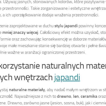
. Używaj jasnych, stonowanych kolorów, które pozytywnie
e przestronności. Takie zorganizowane i estetyczne wnętrza
, a ich uporządkowanie dodaje wrażenia przestronności.
zenie zaprojektowane w duchu
stylu japandi
powinny koncen
ie
mniej znaczy więcej
. Całościowy efekt można uzyskać, st
 formie oraz zachowując konsekwencję w doborze materiałów
oje małe mieszkanie stanie się bardziej otwarte i pełne świat
lnie ważne w aranżacji ograniczonej przestrzeni.
orzystanie naturalnych mate
ych wnętrzach
japandi
ystaj
naturalne materiały
, aby nadać małym wnętrzom w s
czność. Najważniejsze z nich to
drewno
,
len
,
ceramika
oraz
zne. Drewno, zarówno jasne (jesion, sosna, buk), jak i ciemnie