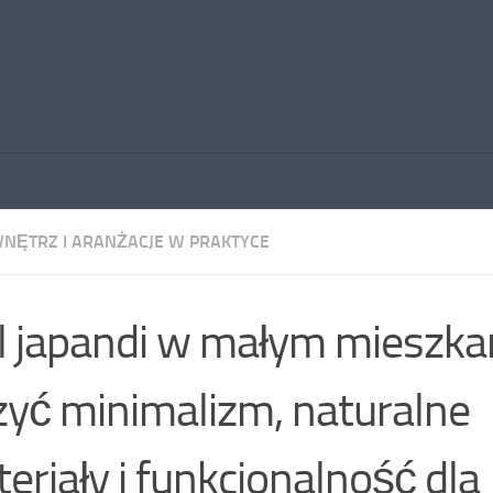
WNĘTRZ I ARANŻACJE W PRAKTYCE
l japandi w małym mieszkan
zyć minimalizm, naturalne
eriały i funkcjonalność dla