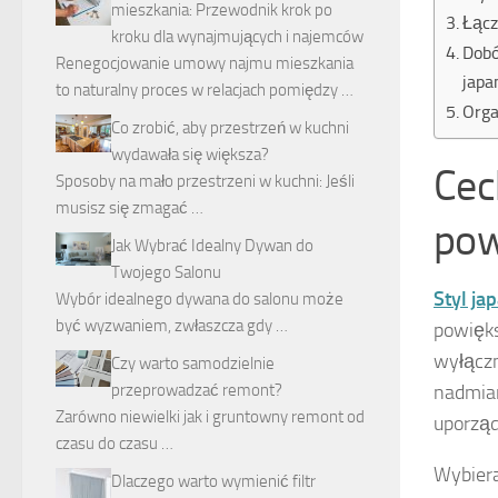
mieszkania: Przewodnik krok po
Łącz
kroku dla wynajmujących i najemców
Dobó
Renegocjowanie umowy najmu mieszkania
japa
to naturalny proces w relacjach pomiędzy …
Orga
Co zrobić, aby przestrzeń w kuchni
wydawała się większa?
Ce
Sposoby na mało przestrzeni w kuchni: Jeśli
musisz się zmagać …
pow
Jak Wybrać Idealny Dywan do
Twojego Salonu
Styl ja
Wybór idealnego dywana do salonu może
być wyzwaniem, zwłaszcza gdy …
powięks
wyłącz
Czy warto samodzielnie
nadmiaru
przeprowadzać remont?
Zarówno niewielki jak i gruntowny remont od
uporzą
czasu do czasu …
Wybier
Dlaczego warto wymienić filtr