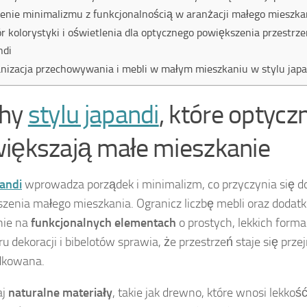
enie minimalizmu z funkcjonalnością w aranżacji małego mieszka
r kolorystyki i oświetlenia dla optycznego powiększenia przestrze
ndi
nizacja przechowywania i mebli w małym mieszkaniu w stylu japa
chy
stylu japandi
, które optycz
iększają małe mieszkanie
pandi
wprowadza porządek i minimalizm, co przyczynia się d
zenia małego mieszkania. Ogranicz liczbę mebli oraz dodatk
nie na
funkcjonalnych elementach
o prostych, lekkich forma
 dekoracji i bibelotów sprawia, że przestrzeń staje się przej
dkowana.
aj
naturalne materiały
, takie jak drewno, które wnosi lekkość