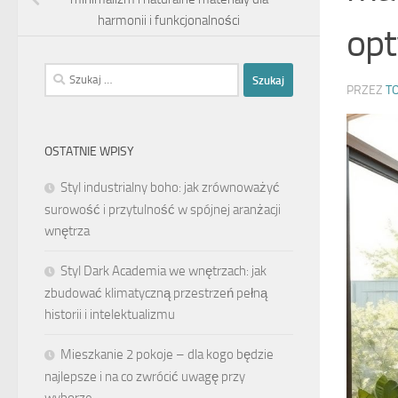
harmonii i funkcjonalności
opt
Szukaj:
PRZEZ
T
OSTATNIE WPISY
Styl industrialny boho: jak zrównoważyć
surowość i przytulność w spójnej aranżacji
wnętrza
Styl Dark Academia we wnętrzach: jak
zbudować klimatyczną przestrzeń pełną
historii i intelektualizmu
Mieszkanie 2 pokoje – dla kogo będzie
najlepsze i na co zwrócić uwagę przy