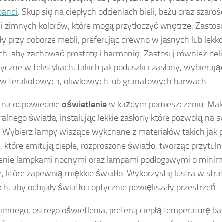
pandi
. Skup się na ciepłych odcieniach bieli, beżu oraz szaroś
 i zimnych kolorów, które mogą przytłoczyć wnętrze. Zastos
ły przy doborze mebli, preferując drewno w jasnych lub lekk
ch, aby zachować prostotę i harmonię. Zastosuj również del
tyczne w tekstyliach, takich jak poduszki i zasłony, wybiera
 w terakotowych, oliwkowych lub granatowych barwach.
 na odpowiednie
oświetlenie
w każdym pomieszczeniu. Mak
ralnego światła, instalując lekkie zasłony które pozwolą na
. Wybierz lampy wiszące wykonane z materiałów takich jak 
 które emitują ciepłe, rozproszone światło, tworząc przytuln
lenie lampkami nocnymi oraz lampami podłogowymi o minim
e, które zapewnią miękkie światło. Wykorzystaj lustra w str
ch, aby odbijały światło i optycznie powiększały przestrzeń.
zimnego, ostrego oświetlenia; preferuj ciepłą temperaturę 