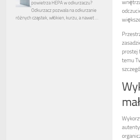
wnętrza
powietrza HEPA w odkurzaczu?
odczuci
Odkurzacz pozwala na odkurzanie
różnych cząstek, włókien, kurzu, a nawet …
większe
Przestr
zasadz
prostej
temu Tw
szczegó
Wyk
mał
Wykorz
autenty
organic