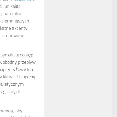
ci, unikając
uj naturalne
o ciemniejszych
ikatne akcenty
jąc stonowane
symalizuj dostęp
 swobodny przepływ
papier ryżowy lub
y klimat. Uzupełnij
alistycznym
ategicznych
barwową, aby