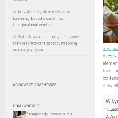
wyborze
Jak wybrać styl do mieszkania w
kamienicy, by zachować klimat i
funkcjonalność wnętrza
Styl loftowy a industrialny – kluczowe
różnice i praktyczne sposoby na spójną
Styl jap
aranżację wnętrza
mieszka
element
funkcjo
kontekś
niewiel
NAJNOWSZE KOMENTARZE
W ty
DOM I WNĘTRZE
Cech
Renegocjacja umowy najmu
Wyko