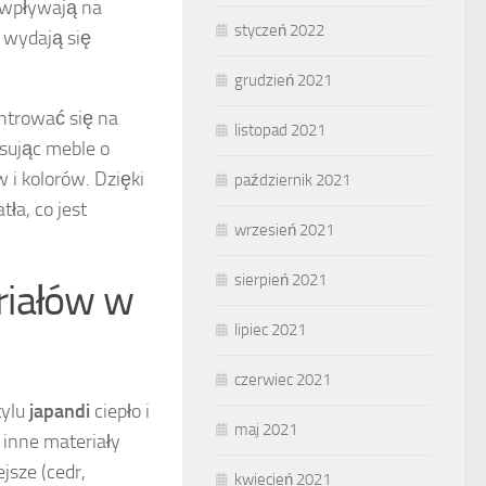
 wpływają na
styczeń 2022
 wydają się
grudzień 2021
trować się na
listopad 2021
osując meble o
 i kolorów. Dzięki
październik 2021
ła, co jest
wrzesień 2021
sierpień 2021
riałów w
lipiec 2021
czerwiec 2021
tylu
japandi
ciepło i
maj 2021
 inne materiały
jsze (cedr,
kwiecień 2021