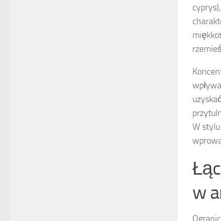
cyprys)
charakt
miękkoś
rzemieś
Koncent
wpływa 
uzyskać
przytul
W stylu
wprowad
Łąc
w a
Ogranic