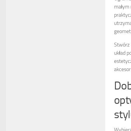
małym m
praktyc
utrzyma
geometr
Stwórz 
układ p
estetyc
akcesor
Dob
opt
sty
Wybier