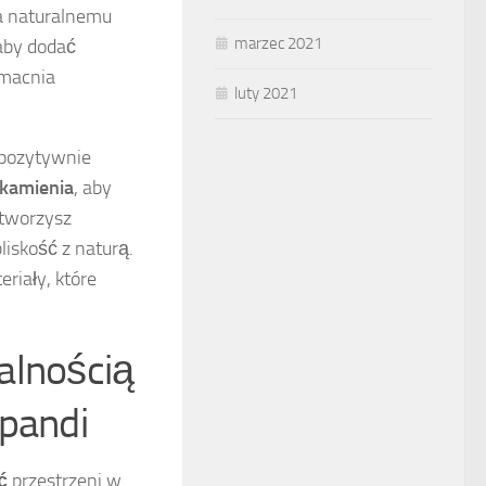
ja naturalnemu
marzec 2021
 aby dodać
zmacnia
luty 2021
 pozytywnie
kamienia
, aby
stworzysz
liskość z naturą.
riały, które
alnością
apandi
ć
przestrzeni w