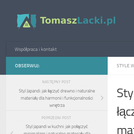
Skip to content
Współpraca i kontakt
OBSERWUJ:
STYLE 
NASTĘPNY POST
Sty
Styl Japandi: jak łączyć drewno i naturalne
materiały dla harmonii i funkcjonalności
wnętrza
łąc
POPRZEDNI POST
mat
Styl japandi w kuchni: jak połączyć
minimalizm i naturalne materiały dla