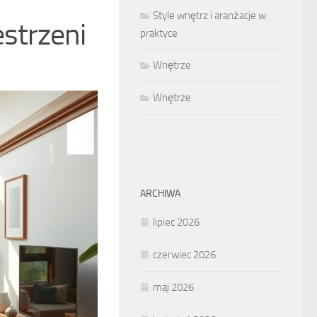
Style wnętrz i aranżacje w
strzeni
praktyce
Wnętrze
Wnętrze
ARCHIWA
lipiec 2026
czerwiec 2026
maj 2026