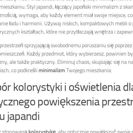
ieszkaniu. Styl japandi, łączący japoński minimalizm z sk
znością, wymaga, aby każdy element miał swoje miejsce, c
nie ładu i harmonii. Używaj niskich, kompaktowych mebli o 
ycznych kształtach, które nie przytłaczają wnętrza i zapew
przestrzeń sprzyjającą swobodnemu poruszaniu się poprze
omieszczeń. Każdy przedmiot, który wybierzesz, powinien być
zny, ale także praktyczny. Eliminuj chaos, skupiając się na 
iach, co podkreśli
minimalizm
Twojego mieszkania.
ór kolorystyki i oświetlenia dl
ycznego powiększenia przest
lu japandi
z stonowaną
kolorystykę
, aby optycznie powiększyć swoje