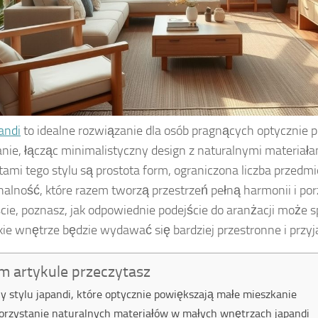
andi
to idealne rozwiązanie dla osób pragnących optycznie
nie, łącząc minimalistyczny design z naturalnymi materiał
ami tego stylu są prostota form, ograniczona liczba przedm
nalność, które razem tworzą przestrzeń pełną harmonii i po
cie, poznasz, jak odpowiednie podejście do aranżacji może 
kie wnętrze będzie wydawać się bardziej przestronne i przyj
m artykule przeczytasz
y stylu japandi, które optycznie powiększają małe mieszkanie
rzystanie naturalnych materiałów w małych wnętrzach japandi