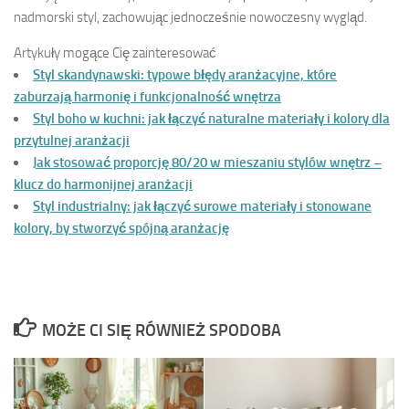
nadmorski styl, zachowując jednocześnie nowoczesny wygląd.
Artykuły mogące Cię zainteresować
Styl skandynawski: typowe błędy aranżacyjne, które
zaburzają harmonię i funkcjonalność wnętrza
Styl boho w kuchni: jak łączyć naturalne materiały i kolory dla
przytulnej aranżacji
Jak stosować proporcję 80/20 w mieszaniu stylów wnętrz –
klucz do harmonijnej aranżacji
Styl industrialny: jak łączyć surowe materiały i stonowane
kolory, by stworzyć spójną aranżację
MOŻE CI SIĘ RÓWNIEŻ SPODOBA