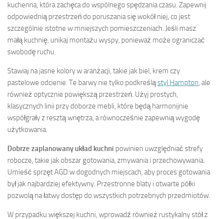
kuchenna, która zachęca do wspólnego spędzania czasu. Zapewnij
odpowiednią przestrzeń do poruszania się wokół niej, co jest
szczególnie istotne w mniejszych pomieszczeniach. Jeśli masz
małą kuchnię, unikaj montażu wyspy, ponieważ może ograniczać
swobodę ruchu.
Stawiaj na jasne kolory w aranżacji, takie jak biel, krem czy
pastelowe odcienie. Te barwy nie tylko podkreślą
styl Hampton
, ale
również optycznie powiększą przestrzeń. Użyj prostych,
klasycznych linii przy doborze mebli, które będą harmonijnie
współgrały z resztą wnętrza, a równocześnie zapewnią wygodę
użytkowania.
Dobrze zaplanowany układ kuchni
powinien uwzględniać strefy
robocze, takie jak obszar gotowania, zmywania i przechowywania.
Umieść sprzęt AGD w dogodnych miejscach, aby proces gotowania
był jak najbardziej efektywny. Przestronne blaty i otwarte półki
pozwolą na łatwy dostęp do wszystkich potrzebnych przedmiotów.
W przypadku większej kuchni, wprowadź również rustykalny stół z