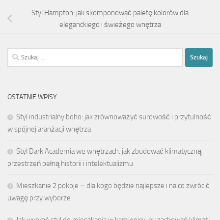
Styl Hampton: jak skomponować paletę kolorów dla
eleganckiego i świeżego wnętrza
Szukaj:
OSTATNIE WPISY
Styl industrialny boho: jak zrównoważyć surowość i przytulność
w spójnej aranżacji wnętrza
Styl Dark Academia we wnętrzach: jak zbudować klimatyczną
przestrzeń pełną historii i intelektualizmu
Mieszkanie 2 pokoje – dla kogo będzie najlepsze i na co zwrócić
uwagę przy wyborze
Jak wybrać styl do mieszkania w kamienicy, by zachować klimat i