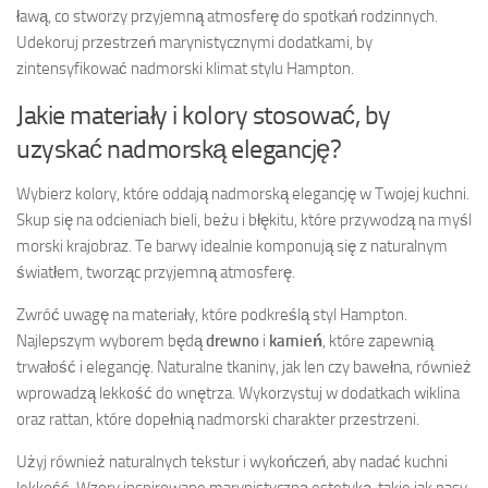
ławą, co stworzy przyjemną atmosferę do spotkań rodzinnych.
Udekoruj przestrzeń marynistycznymi dodatkami, by
zintensyfikować nadmorski klimat stylu Hampton.
Jakie materiały i kolory stosować, by
uzyskać nadmorską elegancję?
Wybierz kolory, które oddają nadmorską elegancję w Twojej kuchni.
Skup się na odcieniach bieli, beżu i błękitu, które przywodzą na myśl
morski krajobraz. Te barwy idealnie komponują się z naturalnym
światłem, tworząc przyjemną atmosferę.
Zwróć uwagę na materiały, które podkreślą styl Hampton.
Najlepszym wyborem będą
drewno
i
kamień
, które zapewnią
trwałość i elegancję. Naturalne tkaniny, jak len czy bawełna, również
wprowadzą lekkość do wnętrza. Wykorzystuj w dodatkach wiklina
oraz rattan, które dopełnią nadmorski charakter przestrzeni.
Użyj również naturalnych tekstur i wykończeń, aby nadać kuchni
lekkość. Wzory inspirowane marynistyczną estetyką, takie jak pasy,