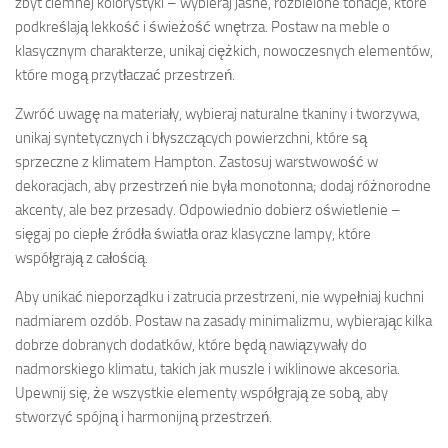
zbyt ciemnej kolorystyki – wybieraj jasne, rozbielone tonacje, które
podkreślają lekkość i świeżość wnętrza. Postaw na meble o
klasycznym charakterze, unikaj ciężkich, nowoczesnych elementów,
które mogą przytłaczać przestrzeń.
Zwróć uwagę na materiały, wybieraj naturalne tkaniny i tworzywa,
unikaj syntetycznych i błyszczących powierzchni, które są
sprzeczne z klimatem Hampton. Zastosuj warstwowość w
dekoracjach, aby przestrzeń nie była monotonna; dodaj różnorodne
akcenty, ale bez przesady. Odpowiednio dobierz oświetlenie –
sięgaj po ciepłe źródła światła oraz klasyczne lampy, które
współgrają z całością.
Aby unikać nieporządku i zatrucia przestrzeni, nie wypełniaj kuchni
nadmiarem ozdób. Postaw na zasady minimalizmu, wybierając kilka
dobrze dobranych dodatków, które będą nawiązywały do
nadmorskiego klimatu, takich jak muszle i wiklinowe akcesoria.
Upewnij się, że wszystkie elementy współgrają ze sobą, aby
stworzyć spójną i harmonijną przestrzeń.