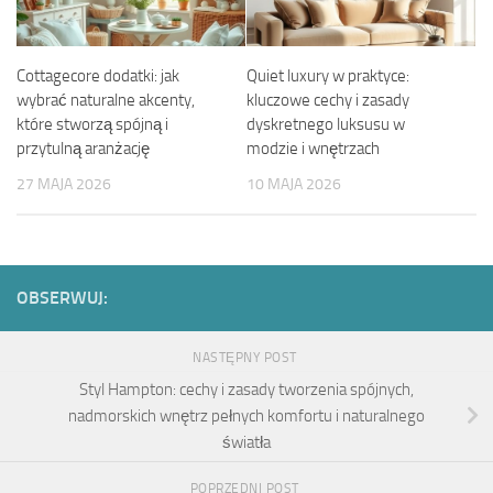
Cottagecore dodatki: jak
Quiet luxury w praktyce:
wybrać naturalne akcenty,
kluczowe cechy i zasady
które stworzą spójną i
dyskretnego luksusu w
przytulną aranżację
modzie i wnętrzach
27 MAJA 2026
10 MAJA 2026
OBSERWUJ:
NASTĘPNY POST
Styl Hampton: cechy i zasady tworzenia spójnych,
nadmorskich wnętrz pełnych komfortu i naturalnego
światła
POPRZEDNI POST