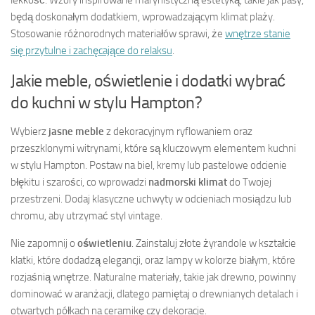
będą doskonałym dodatkiem, wprowadzającym klimat plaży.
Stosowanie różnorodnych materiałów sprawi, że
wnętrze stanie
się przytulne i zachęcające do relaksu
.
Jakie meble, oświetlenie i dodatki wybrać
do kuchni w stylu Hampton?
Wybierz
jasne meble
z dekoracyjnym ryflowaniem oraz
przeszklonymi witrynami, które są kluczowym elementem kuchni
w stylu Hampton. Postaw na biel, kremy lub pastelowe odcienie
błękitu i szarości, co wprowadzi
nadmorski klimat
do Twojej
przestrzeni. Dodaj klasyczne uchwyty w odcieniach mosiądzu lub
chromu, aby utrzymać styl vintage.
Nie zapomnij o
oświetleniu
. Zainstaluj złote żyrandole w kształcie
klatki, które dodadzą elegancji, oraz lampy w kolorze białym, które
rozjaśnią wnętrze. Naturalne materiały, takie jak drewno, powinny
dominować w aranżacji, dlatego pamiętaj o drewnianych detalach i
otwartych półkach na ceramikę czy dekoracje.