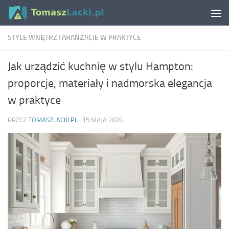
Skip to content
STYLE WNĘTRZ I ARANŻACJE W PRAKTYCE
Jak urządzić kuchnię w stylu Hampton:
proporcje, materiały i nadmorska elegancja
w praktyce
PRZEZ
TOMASZLACKI.PL
·
15 MAJA 2026