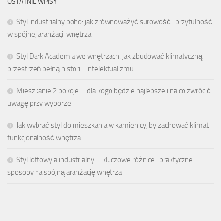
OSTATNIE WPISY
Styl industrialny boho: jak zrównoważyć surowość i przytulność
w spójnej aranżacji wnętrza
Styl Dark Academia we wnętrzach: jak zbudować klimatyczną
przestrzeń pełną historii i intelektualizmu
Mieszkanie 2 pokoje – dla kogo będzie najlepsze i na co zwrócić
uwagę przy wyborze
Jak wybrać styl do mieszkania w kamienicy, by zachować klimat i
funkcjonalność wnętrza
Styl loftowy a industrialny – kluczowe różnice i praktyczne
sposoby na spójną aranżację wnętrza