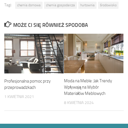
Tagi:
chemia domowa
chemia gospodarcza
hurtownia
środowisko
MOŻE CI SIĘ RÓWNIEŻ SPODOBA
Moda na Meble: Jak Trendy
Profesjonalna pomoc przy
Wpływają na Wybór
przeprowadzkach
Materiałów Meblowych
1 KWIETNIA 2021
8 KWIETNIA 2024