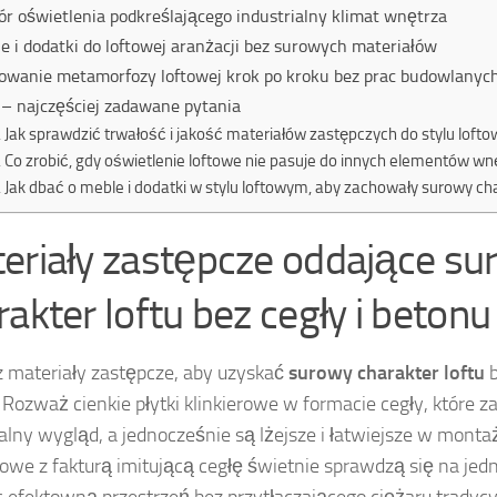
r oświetlenia podkreślającego industrialny klimat wnętrza
e i dodatki do loftowej aranżacji bez surowych materiałów
owanie metamorfozy loftowej krok po kroku bez prac budowlanyc
– najczęściej zadawane pytania
Jak sprawdzić trwałość i jakość materiałów zastępczych do stylu loft
Co zrobić, gdy oświetlenie loftowe nie pasuje do innych elementów wn
Jak dbać o meble i dodatki w stylu loftowym, aby zachowały surowy ch
eriały zastępcze oddające s
rakter loftu bez cegły i betonu
 materiały zastępcze, aby uzyskać
surowy charakter loftu
b
 Rozważ cienkie płytki klinkierowe w formacie cegły, które 
ialny wygląd, a jednocześnie są lżejsze i łatwiejsze w montaż
we z fakturą imitującą cegłę świetnie sprawdzą się na jedne
 efektowną przestrzeń bez przytłaczającego ciężaru tradyc