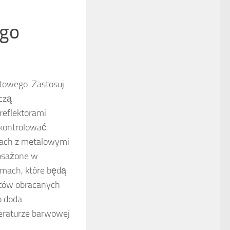
ego
oftowego. Zastosuj
czą
reflektorami
 kontrolować
mach z metalowymi
posażone w
rmach, które będą
ietów obracanych
o doda
peraturze barwowej