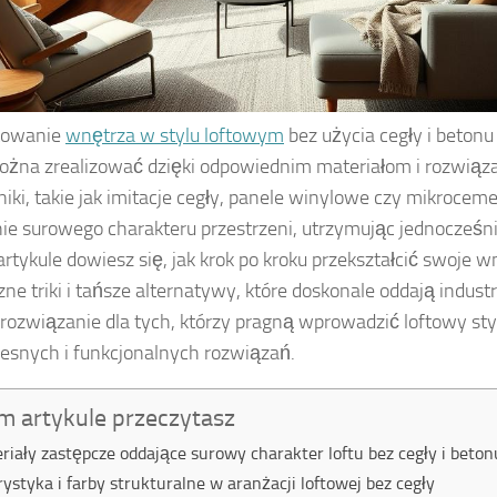
towanie
wnętrza w stylu loftowym
bez użycia cegły i beton
ożna zrealizować dzięki odpowiednim materiałom i rozwią
iki, takie jak imitacje cegły, panele winylowe czy mikrocem
ie surowego charakteru przestrzeni, utrzymując jednocześnie
rtykule dowiesz się, jak krok po kroku przekształcić swoje w
zne triki i tańsze alternatywy, które doskonale oddają industr
 rozwiązanie dla tych, którzy pragną wprowadzić loftowy styl
snych i funkcjonalnych rozwiązań.
m artykule przeczytasz
riały zastępcze oddające surowy charakter loftu bez cegły i beton
rystyka i farby strukturalne w aranżacji loftowej bez cegły