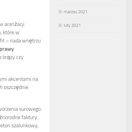
marzec 2021
w aranżacji
luty 2021
o, które w
afit – nada wnętrzu
prawy
łe brązy czy
zymi akcentami na
ch oszczędnie
dtworzenia surowego
óżnorodne faktury.
 beton szalunkowy,