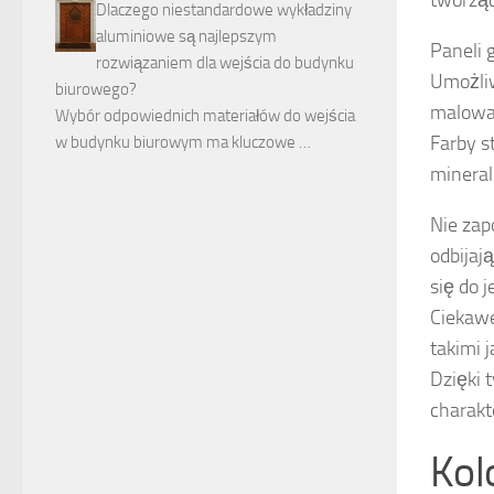
Dlaczego niestandardowe wykładziny
aluminiowe są najlepszym
Paneli 
rozwiązaniem dla wejścia do budynku
Umożliw
biurowego?
malowan
Wybór odpowiednich materiałów do wejścia
Farby s
w budynku biurowym ma kluczowe …
mineral
Nie zap
odbijaj
się do 
Ciekawe
takimi 
Dzięki 
charakt
Kol