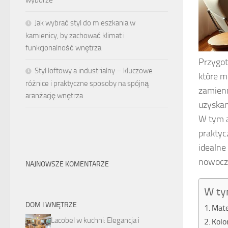
wyborze
Jak wybrać styl do mieszkania w
kamienicy, by zachować klimat i
funkcjonalność wnętrza
Przygo
Styl loftowy a industrialny – kluczowe
które m
różnice i praktyczne sposoby na spójną
zamienn
aranżację wnętrza
uzyskan
W tym a
praktyc
idealne
nowocze
NAJNOWSZE KOMENTARZE
W ty
DOM I WNĘTRZE
Mate
Lacobel w kuchni: Elegancja i
Kolo