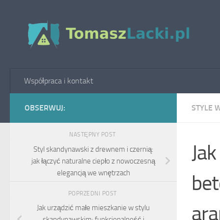
Skip to content
Współpraca i kontakt
OBSERWUJ:
STYLE 
NASTĘPNY POST
Jak
Styl skandynawski z drewnem i czernią:
jak łączyć naturalne ciepło z nowoczesną
elegancją we wnętrzach
bet
POPRZEDNI POST
ara
Jak urządzić małe mieszkanie w stylu
skandynawskim: funkcjonalność i