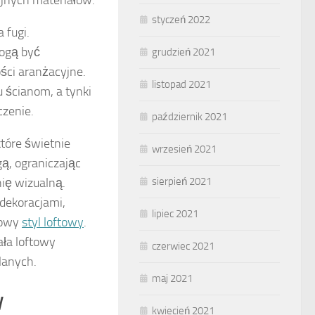
styczeń 2022
 fugi.
mogą być
grudzień 2021
ści aranżacyjne.
listopad 2021
u ścianom, a tynki
zenie.
październik 2021
tóre świetnie
wrzesień 2021
gą, ograniczając
ię wizualną.
sierpień 2021
dekoracjami,
lipiec 2021
rowy
styl loftowy
.
ła loftowy
czerwiec 2021
lanych.
maj 2021
w
kwiecień 2021