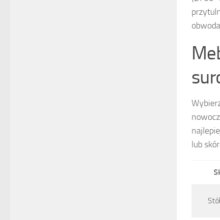
przytul
obwodam
Meb
sur
Wybier
nowocze
najlepie
lub skó
S
Stó