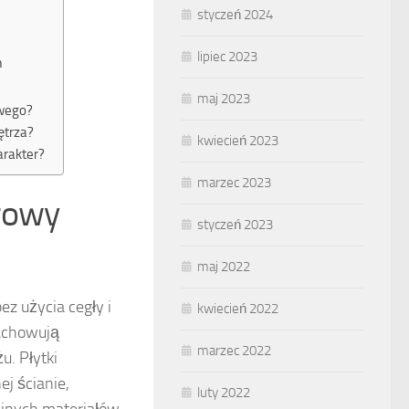
styczeń 2024
lipiec 2023
h
maj 2023
owego?
ętrza?
kwiecień 2023
arakter?
marzec 2023
urowy
styczeń 2023
maj 2022
ez użycia cegły i
kwiecień 2022
zachowują
marzec 2022
u. Płytki
j ścianie,
luty 2022
yjnych materiałów.