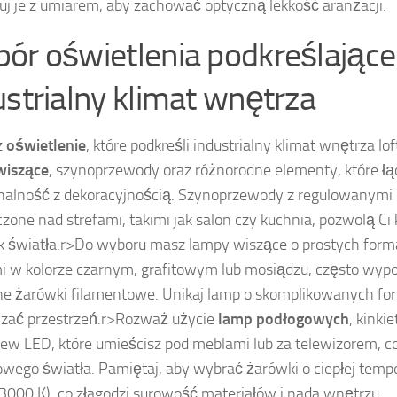
suj je z umiarem, aby zachować optyczną lekkość aranżacji.
ór oświetlenia podkreślając
ustrialny klimat wnętrza
z
oświetlenie
, które podkreśli industrialny klimat wnętrza l
wiszące
, szynoprzewody oraz różnorodne elementy, które łą
nalność z dekoracyjnością. Szynoprzewody z regulowanymi 
zone nad strefami, takimi jak salon czy kuchnia, pozwolą Ci
k światła.
r>Do wyboru masz lampy wiszące o prostych for
i w kolorze czarnym, grafitowym lub mosiądzu, często wy
e żarówki filamentowe. Unikaj lamp o skomplikowanych fo
czać przestrzeń.
r>Rozważ użycie
lamp podłogowych
, kink
stew LED, które umieścisz pod meblami lub za telewizorem, c
owego światła. Pamiętaj, aby wybrać żarówki o ciepłej tem
000 K), co złagodzi surowość materiałów i nada wnętrzu