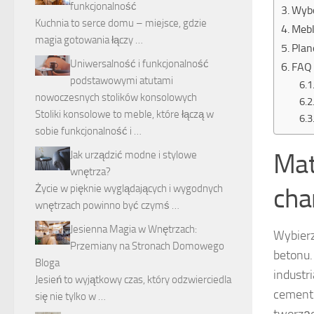
funkcjonalność
Wybó
Kuchnia to serce domu – miejsce, gdzie
Mebl
magia gotowania łączy …
Plan
Uniwersalność i funkcjonalność
FAQ 
podstawowymi atutami
nowoczesnych stolików konsolowych
Stoliki konsolowe to meble, które łączą w
sobie funkcjonalność i …
Mat
Jak urządzić modne i stylowe
wnętrza?
cha
Życie w pięknie wyglądających i wygodnych
wnętrzach powinno być czymś …
Jesienna Magia w Wnętrzach:
Wybierz
Przemiany na Stronach Domowego
betonu.
Bloga
industr
Jesień to wyjątkowy czas, który odzwierciedla
cemento
się nie tylko w …
tworząc