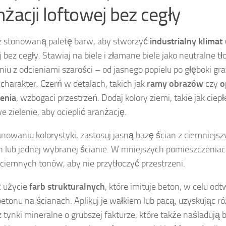
nżacji loftowej bez cegły
 stonowaną paletę barw, aby stworzyć
industrialny klimat
 bez cegły. Stawiaj na biele i złamane biele jako neutralne tł
niu z odcieniami szarości – od jasnego popielu po głęboki gr
charakter. Czerń w detalach, takich jak
ramy obrazów
czy
o
enia
, wzbogaci przestrzeń. Dodaj kolory ziemi, takie jak ciep
e zielenie, aby ocieplić aranżację.
anowaniu kolorystyki, zastosuj jasną bazę ścian z ciemniejs
 lub jednej wybranej ścianie. W mniejszych pomieszczenia
ciemnych tonów, aby nie przytłoczyć przestrzeni.
 użycie
farb strukturalnych
, które imituje beton, w celu o
betonu na ścianach. Aplikuj je wałkiem lub pacą, uzyskując r
 tynki mineralne o grubszej fakturze, które także naśladują