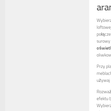
ara
Wybierz
loftowej
połącze
surowy 
oświetl
oliwkow
Przy pl
meblach
używaj 
Rozważ
efektu 
Wybierz