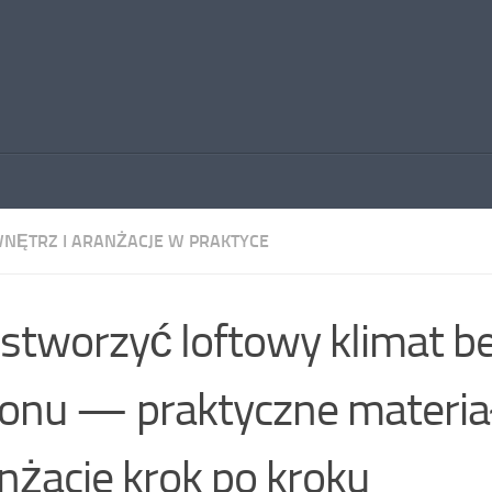
WNĘTRZ I ARANŻACJE W PRAKTYCE
 stworzyć loftowy klimat be
onu — praktyczne materiał
nżacje krok po kroku