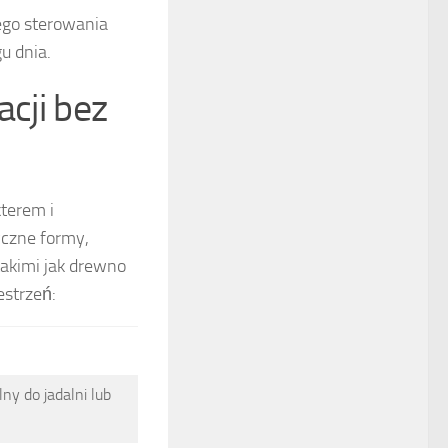
ego sterowania
u dnia.
acji bez
kterem i
yczne formy,
akimi jak drewno
estrzeń:
ny do jadalni lub