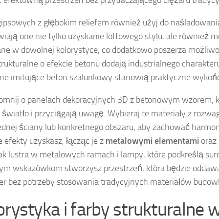
gipsowych z głębokim reliefem również użyj do naśladowania
iają one nie tylko uzyskanie loftowego stylu, ale również 
e w dowolnej kolorystyce, co dodatkowo poszerza możliwo
trukturalne o efekcie betonu dodają industrialnego charakter
ne imitujące beton szalunkowy stanowią praktyczne wykońc
omnij o panelach dekoracyjnych 3D z betonowym wzorem, k
ą światło i przyciągają uwagę. Wybieraj te materiały z rozwa
jednej ściany lub konkretnego obszaru, aby zachować harmon
 efekty uzyskasz, łącząc je z
metalowymi elementami
oraz 
jak lustra w metalowych ramach i lampy, które podkreślą su
tym wskazówkom stworzysz przestrzeń, która będzie oddawa
er bez potrzeby stosowania tradycyjnych materiałów budow
orystyka i farby strukturalne 