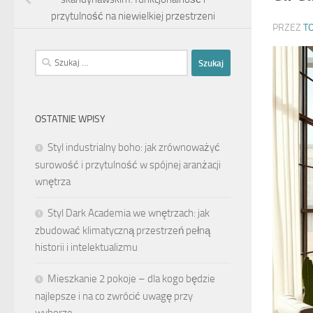
przytulność na niewielkiej przestrzeni
PRZEZ
T
Szukaj:
OSTATNIE WPISY
Styl industrialny boho: jak zrównoważyć
surowość i przytulność w spójnej aranżacji
wnętrza
Styl Dark Academia we wnętrzach: jak
zbudować klimatyczną przestrzeń pełną
historii i intelektualizmu
Mieszkanie 2 pokoje – dla kogo będzie
najlepsze i na co zwrócić uwagę przy