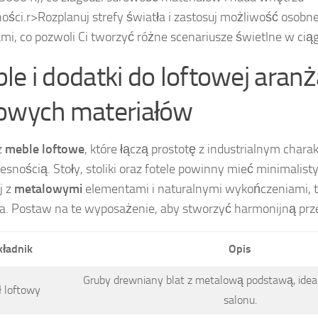
ności.
r>Rozplanuj strefy światła i zastosuj możliwość osobn
i, co pozwoli Ci tworzyć różne scenariusze świetlne w ciąg
le i dodatki do loftowej aranż
owych materiałów
z
meble loftowe
, które łączą prostotę z industrialnym chara
snością. Stoły, stoliki oraz fotele powinny mieć minimalist
j z
metalowymi
elementami i naturalnymi wykończeniami, t
ra. Postaw na te wyposażenie, aby stworzyć harmonijną prz
kładnik
Opis
Gruby drewniany blat z metalową podstawą, ideal
ł loftowy
salonu.