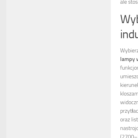
ale sto
Wyb
ind
Wybier
lampy 
funkcjo
umieszc
kierune
kloszam
widoczn
przytła
oraz li
nastroj
(2700–3