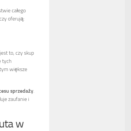
stwie całego
zy oferują:
est to, czy skup
 tych
 tym większe
cesu sprzedaży
.
uje zaufanie i
auta w