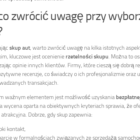
co zwrócić uwagę przy wybor
?
ając
skup aut
, warto zwrócić uwagę na kilka istotnych aspe
im, kluczowe jest ocenienie
rzetelności skupu
. Można to o
ając opinie innych klientów. Firmy, które cieszą się dobrą 
zytywne recenzje, co świadczy o ich profesjonalizmie oraz 
wadzanych transakcjach.
ym ważnym elementem jest możliwość uzyskania
bezpłatne
a wycena oparta na obiektywnych kryteriach sprawia, że ofer
j atrakcyjna. Dobrze, gdy skup zapewnia:
bki kontakt,
arcie w formalnościach związanych ze sprzedażą samocho