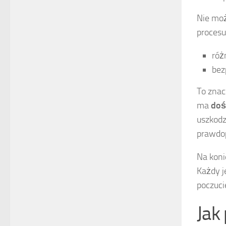
Nie mo
procesu
róż
bez
To znac
ma
doś
uszkodz
prawdop
Na koni
Każdy j
poczuci
Jak