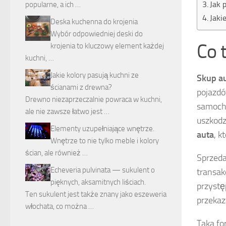
Jak 
popularne, a ich …
Jaki
Deska kuchenna do krojenia
Wybór odpowiedniej deski do
Co t
krojenia to kluczowy element każdej
kuchni, …
Jakie kolory pasują kuchni ze
Skup a
ścianami z drewna?
pojazdó
Drewno niezaprzeczalnie powraca w kuchni,
samocho
ale nie zawsze łatwo jest …
uszkodz
Elementy uzupełniające wnętrze.
auta
, k
Wnętrze to nie tylko meble i kolory
ścian, ale również …
Sprzeda
Echeveria pulvinata — sukulent o
transak
pięknych, aksamitnych liściach.
przystę
Ten sukulent jest także znany jako eszeweria
przekaz
włochata, co można …
Taka fo