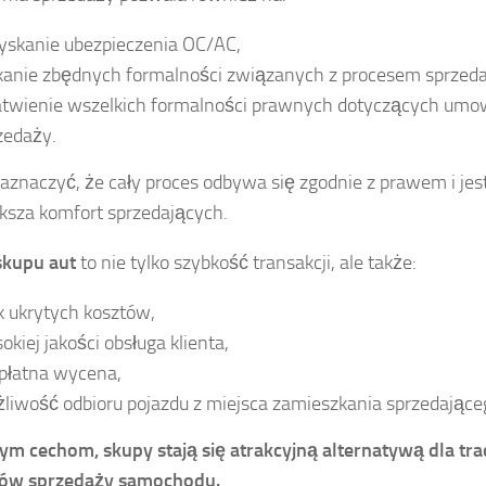
yskanie ubezpieczenia OC/AC,
kanie zbędnych formalności związanych z procesem sprzeda
atwienie wszelkich formalności prawnych dotyczących um
zedaży.
aznaczyć, że cały proces odbywa się zgodnie z prawem i jes
ksza komfort sprzedających.
skupu aut
to nie tylko szybkość transakcji, ale także:
k ukrytych kosztów,
okiej jakości obsługa klienta,
płatna wycena,
liwość odbioru pojazdu z miejsca zamieszkania sprzedające
tym cechom, skupy stają się atrakcyjną alternatywą dla tr
ów sprzedaży samochodu.