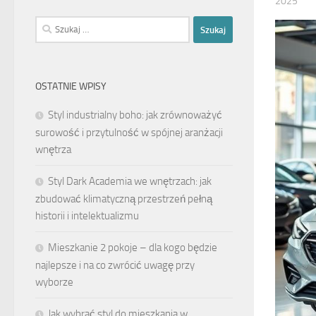
2025
Szukaj:
OSTATNIE WPISY
Styl industrialny boho: jak zrównoważyć
surowość i przytulność w spójnej aranżacji
wnętrza
Styl Dark Academia we wnętrzach: jak
zbudować klimatyczną przestrzeń pełną
historii i intelektualizmu
Mieszkanie 2 pokoje – dla kogo będzie
najlepsze i na co zwrócić uwagę przy
wyborze
Jak wybrać styl do mieszkania w