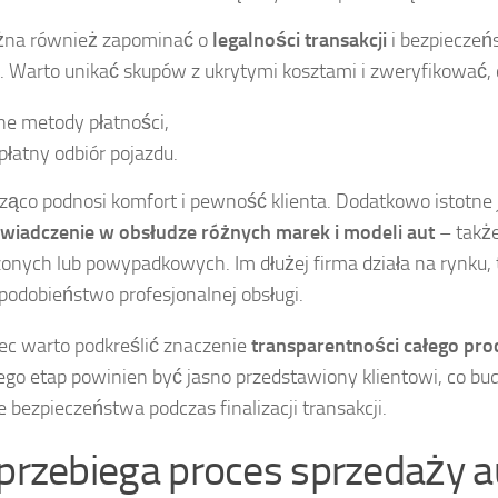
żna również zapominać o
legalności transakcji
i bezpieczeń
. Warto unikać skupów z ukrytymi kosztami i zweryfikować, c
ne metody płatności,
płatny odbiór pojazdu.
ząco podnosi komfort i pewność klienta. Dodatkowo istotne j
wiadczenie w obsłudze różnych marek i modeli aut
– także
onych lub powypadkowych. Im dłużej firma działa na rynku,
odobieństwo profesjonalnej obsługi.
ec warto podkreślić znaczenie
transparentności całego pro
ego etap powinien być jasno przedstawiony klientowi, co bud
e bezpieczeństwa podczas finalizacji transakcji.
 przebiega proces sprzedaży 