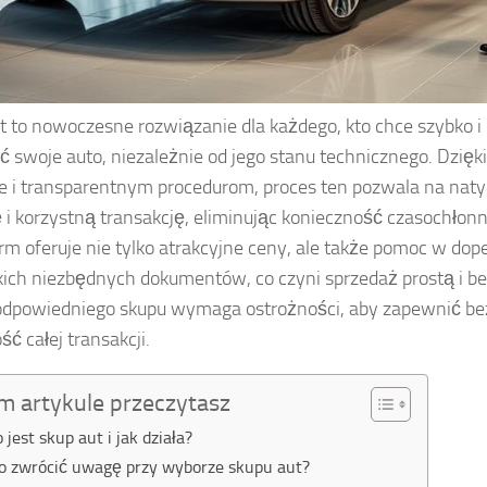
t to nowoczesne rozwiązanie dla każdego, kto chce szybko i
ć swoje auto, niezależnie od jego stanu technicznego. Dzięki
e i transparentnym procedurom, proces ten pozwala na na
i korzystną transakcję, eliminując konieczność czasochłon
irm oferuje nie tylko atrakcyjne ceny, ale także pomoc w dop
ich niezbędnych dokumentów, co czyni sprzedaż prostą i b
dpowiedniego skupu wymaga ostrożności, aby zapewnić be
ść całej transakcji.
m artykule przeczytasz
 jest skup aut i jak działa?
o zwrócić uwagę przy wyborze skupu aut?