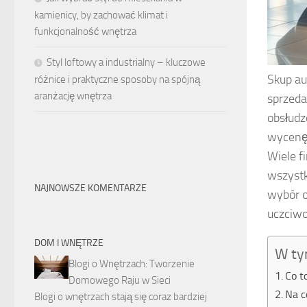
kamienicy, by zachować klimat i
funkcjonalność wnętrza
Styl loftowy a industrialny – kluczowe
Skup au
różnice i praktyczne sposoby na spójną
aranżację wnętrza
sprzeda
obsłudz
wycenę 
Wiele f
wszystk
NAJNOWSZE KOMENTARZE
wybór o
uczciwo
DOM I WNĘTRZE
W ty
Blogi o Wnętrzach: Tworzenie
Co to
Domowego Raju w Sieci
Na c
Blogi o wnętrzach stają się coraz bardziej