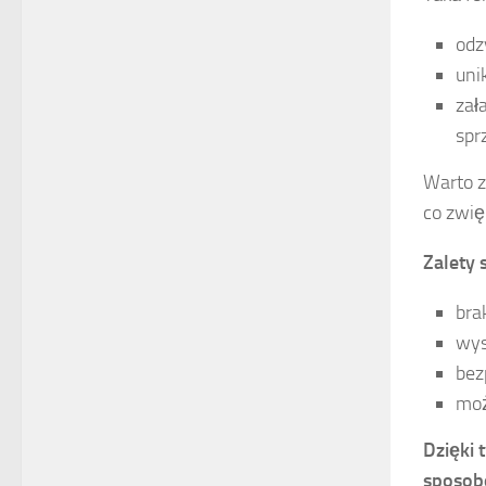
odz
uni
zał
spr
Warto z
co zwię
Zalety 
bra
wys
bez
moż
Dzięki 
sposob