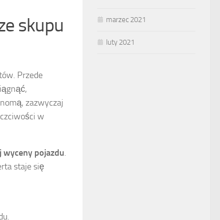
ze skupu
marzec 2021
luty 2021
któw. Przede
siągnąć,
renomą, zazwyczaj
uczciwości w
j wyceny pojazdu
.
ta staje się
du.