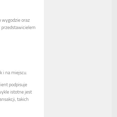
o wygodzie oraz
z przedstawicielem
:
 i na miejscu.
ient podpisuje
ykle istotne jest
sakcji, takich