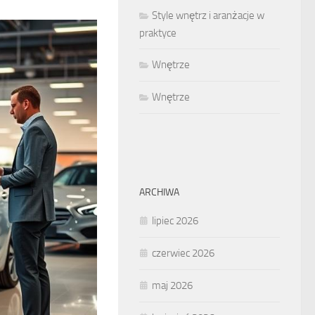
Style wnętrz i aranżacje w
praktyce
Wnętrze
Wnętrze
ARCHIWA
lipiec 2026
czerwiec 2026
maj 2026