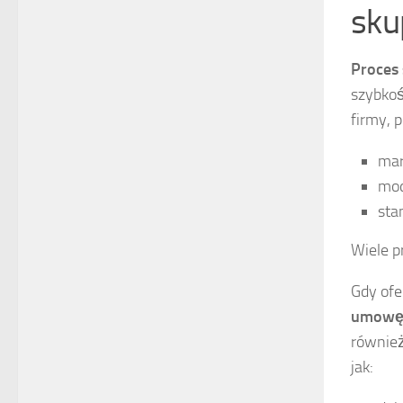
sku
Proces
szybkoś
firmy, 
mar
mod
sta
Wiele p
Gdy ofe
umowę 
również
jak: