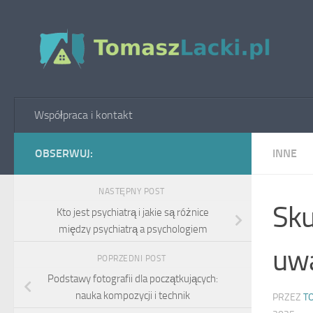
Skip to content
Współpraca i kontakt
OBSERWUJ:
INNE
NASTĘPNY POST
Sku
Kto jest psychiatrą i jakie są różnice
między psychiatrą a psychologiem
uwa
POPRZEDNI POST
Podstawy fotografii dla początkujących:
nauka kompozycji i technik
PRZEZ
T