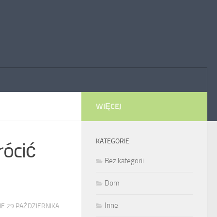
WIĘCEJ
KATEGORIE
rócić
Bez kategorii
Dom
Inne
NE
29 PAŹDZIERNIKA