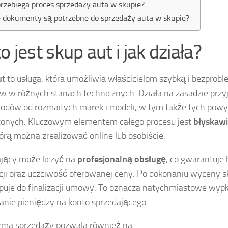
przebiega proces sprzedaży auta w skupie?
e dokumenty są potrzebne do sprzedaży auta w skupie?
o jest skup aut i jak działa?
ut
to usługa, która umożliwia właścicielom szybką i bezpro
w w różnych stanach technicznych. Działa na zasadzie prz
dów od rozmaitych marek i modeli, w tym także tych pow
onych. Kluczowym elementem całego procesu jest
błyskaw
tórą można zrealizować online lub osobiście.
jący może liczyć na
profesjonalną obsługę
, co gwarantuje
cji oraz uczciwość oferowanej ceny. Po dokonaniu wyceny s
puje do finalizacji umowy. To oznacza natychmiastowe wypł
anie pieniędzy na konto sprzedającego.
rma sprzedaży pozwala również na: