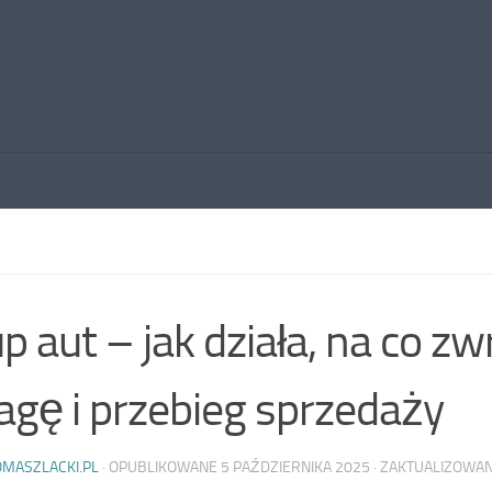
p aut – jak działa, na co zw
gę i przebieg sprzedaży
OMASZLACKI.PL
· OPUBLIKOWANE
5 PAŹDZIERNIKA 2025
· ZAKTUALIZOWA