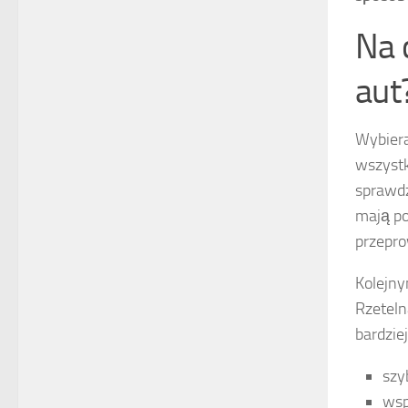
Na 
aut
Wybier
wszystk
sprawdz
mają po
przepro
Kolejn
Rzeteln
bardzie
szy
wsp