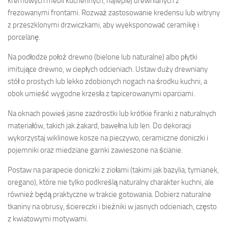
kremowych mebli kuchennych, najlepiej drewnianych z
frezowanymi frontami. Rozważ zastosowanie kredensu lub witryny
z przeszklonymi drzwiczkami, aby wyeksponować ceramikę i
porcelanę.
Na podłodze położ drewno (bielone lub naturalne) albo płytki
imitujące drewno, w ciepłych odcieniach. Ustaw duży drewniany
stół o prostych lub lekko zdobionych nogach na środku kuchni, a
obok umieść wygodne krzesła z tapicerowanymi oparciami.
Na oknach powieś jasne zazdrostki lub krótkie firanki z naturalnych
materiałów, takich jak żakard, bawełna lub len. Do dekoracji
wykorzystaj wiklinowe kosze na pieczywo, ceramiczne doniczki i
pojemniki oraz miedziane garnki zawieszone na ścianie.
Postaw na parapecie doniczki z ziołami (takimi jak bazylia, tymianek,
oregano), które nie tylko podkreślą naturalny charakter kuchni, ale
również będą praktyczne w trakcie gotowania. Dobierz naturalne
tkaniny na obrusy, ściereczki i bieżniki w jasnych odcieniach, często
z kwiatowymi motywami.