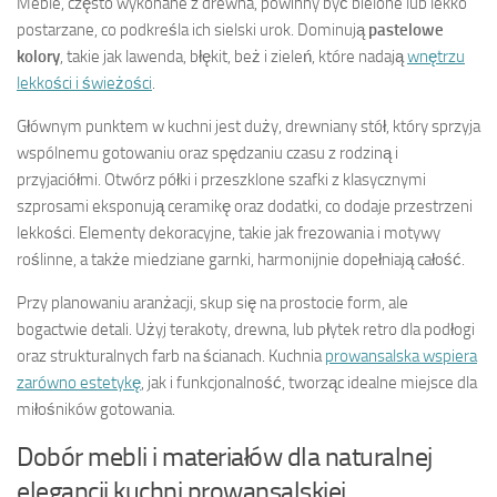
Meble, często wykonane z drewna, powinny być bielone lub lekko
postarzane, co podkreśla ich sielski urok. Dominują
pastelowe
kolory
, takie jak lawenda, błękit, beż i zieleń, które nadają
wnętrzu
lekkości i świeżości
.
Głównym punktem w kuchni jest duży, drewniany stół, który sprzyja
wspólnemu gotowaniu oraz spędzaniu czasu z rodziną i
przyjaciółmi. Otwórz półki i przeszklone szafki z klasycznymi
szprosami eksponują ceramikę oraz dodatki, co dodaje przestrzeni
lekkości. Elementy dekoracyjne, takie jak frezowania i motywy
roślinne, a także miedziane garnki, harmonijnie dopełniają całość.
Przy planowaniu aranżacji, skup się na prostocie form, ale
bogactwie detali. Użyj terakoty, drewna, lub płytek retro dla podłogi
oraz strukturalnych farb na ścianach. Kuchnia
prowansalska wspiera
zarówno estetykę
, jak i funkcjonalność, tworząc idealne miejsce dla
miłośników gotowania.
Dobór mebli i materiałów dla naturalnej
elegancji kuchni prowansalskiej