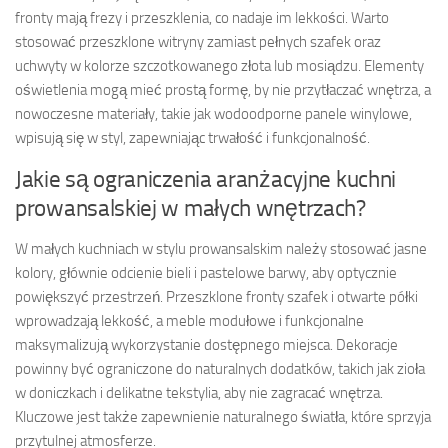
fronty mają frezy i przeszklenia, co nadaje im lekkości. Warto
stosować przeszklone witryny zamiast pełnych szafek oraz
uchwyty w kolorze szczotkowanego złota lub mosiądzu. Elementy
oświetlenia mogą mieć prostą formę, by nie przytłaczać wnętrza, a
nowoczesne materiały, takie jak wodoodporne panele winylowe,
wpisują się w styl, zapewniając trwałość i funkcjonalność.
Jakie są ograniczenia aranżacyjne kuchni
prowansalskiej w małych wnętrzach?
W małych kuchniach w stylu prowansalskim należy stosować jasne
kolory, głównie odcienie bieli i pastelowe barwy, aby optycznie
powiększyć przestrzeń. Przeszklone fronty szafek i otwarte półki
wprowadzają lekkość, a meble modułowe i funkcjonalne
maksymalizują wykorzystanie dostępnego miejsca. Dekoracje
powinny być ograniczone do naturalnych dodatków, takich jak zioła
w doniczkach i delikatne tekstylia, aby nie zagracać wnętrza.
Kluczowe jest także zapewnienie naturalnego światła, które sprzyja
przytulnej atmosferze.