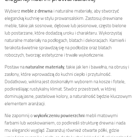
Wybierz
meble z drewna
i naturalne materiały, aby stworzyć
elegancką kuchnię w stylu prowansalskim. Zastosuj drewniane
meble, takie jak sosnowe, dębowe lub jesionowe, często bielone
lub postarzane, które dodadzą uroku i charakteru. Wykorzystaj
naturalne materiały na podłogach, blatach i dekoracjach. Kamień i
terakota świetnie sprawdzą się na podłodze oraz blatach
roboczych, tworząc estetyczne i trwałe wykończenie.
Postaw na
naturalne materiały
, takie jak len i bawełna, na obrusy i
zasłony, które wprowadzą do kuchni ciepło i przytulność.
Dodatkowo, wiklina jest doskonałym wyborem na kosze i fotele,
podkreślając rustykalny klimat. Stwórz przestrzeń, w której
dominują jasne, pastelowe kolory, a naturalność będzie kluczowym
elementem aranżacji.
Nie zapomnij o
wykończeniu powierzchni
mebli matowymi
farbami lub woskowaniem, co podkreśli strukturę drewna i nada
mu elegancki wygląd. Zaaranżuj również otwarte półki, gdzie