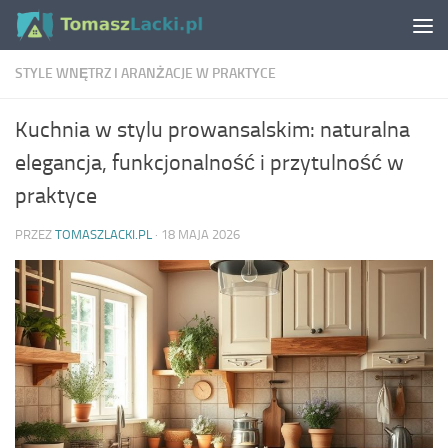
Skip to content
STYLE WNĘTRZ I ARANŻACJE W PRAKTYCE
Kuchnia w stylu prowansalskim: naturalna
elegancja, funkcjonalność i przytulność w
praktyce
PRZEZ
TOMASZLACKI.PL
·
18 MAJA 2026