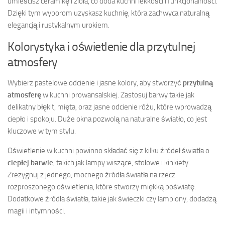
umieścisz ceramikę i zioła, co doda kuchni lekkości i funkcjonalności.
Dzięki tym wyborom uzyskasz kuchnię, która zachwyca naturalną
elegancją i rustykalnym urokiem.
Kolorystyka i oświetlenie dla przytulnej
atmosfery
Wybierz pastelowe odcienie i jasne kolory, aby stworzyć
przytulną
atmosferę
w kuchni prowansalskiej. Zastosuj barwy takie jak
delikatny błękit, mięta, oraz jasne odcienie różu, które wprowadzą
ciepło i spokoju. Duże okna pozwolą na naturalne światło, co jest
kluczowe w tym stylu.
Oświetlenie w kuchni powinno składać się z kilku źródeł światła o
ciepłej barwie
, takich jak lampy wiszące, stołowe i kinkiety.
Zrezygnuj z jednego, mocnego źródła światła na rzecz
rozproszonego oświetlenia, które stworzy miękką poświatę.
Dodatkowe źródła światła, takie jak świeczki czy lampiony, dodadzą
magii i intymności.