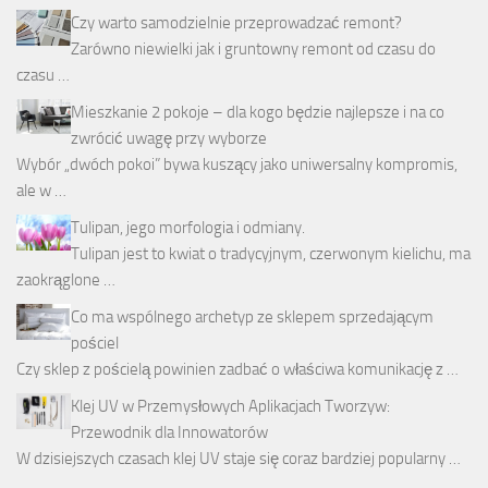
Czy warto samodzielnie przeprowadzać remont?
Zarówno niewielki jak i gruntowny remont od czasu do
czasu …
Mieszkanie 2 pokoje – dla kogo będzie najlepsze i na co
zwrócić uwagę przy wyborze
Wybór „dwóch pokoi” bywa kuszący jako uniwersalny kompromis,
ale w …
Tulipan, jego morfologia i odmiany.
Tulipan jest to kwiat o tradycyjnym, czerwonym kielichu, ma
zaokrąglone …
Co ma wspólnego archetyp ze sklepem sprzedającym
pościel
Czy sklep z pościelą powinien zadbać o właściwa komunikację z …
Klej UV w Przemysłowych Aplikacjach Tworzyw:
Przewodnik dla Innowatorów
W dzisiejszych czasach klej UV staje się coraz bardziej popularny …