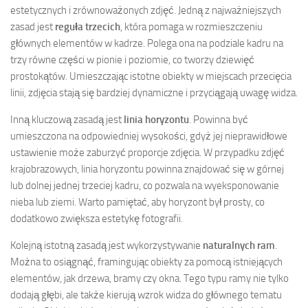
estetycznych i zrównoważonych zdjęć. Jedną z najważniejszych
zasad jest
reguła trzecich
, która pomaga w rozmieszczeniu
głównych elementów w kadrze. Polega ona na podziale kadru na
trzy równe części w pionie i poziomie, co tworzy dziewięć
prostokątów. Umieszczając istotne obiekty w miejscach przecięcia
linii, zdjęcia stają się bardziej dynamiczne i przyciągają uwagę widza.
Inną kluczową zasadą jest
linia horyzontu
. Powinna być
umieszczona na odpowiedniej wysokości, gdyż jej nieprawidłowe
ustawienie może zaburzyć proporcje zdjęcia. W przypadku zdjęć
krajobrazowych, linia horyzontu powinna znajdować się w górnej
lub dolnej jednej trzeciej kadru, co pozwala na wyeksponowanie
nieba lub ziemi. Warto pamiętać, aby horyzont był prosty, co
dodatkowo zwiększa estetykę fotografii.
Kolejną istotną zasadą jest wykorzystywanie
naturalnych ram
.
Można to osiągnąć, framingując obiekty za pomocą istniejących
elementów, jak drzewa, bramy czy okna. Tego typu ramy nie tylko
dodają głębi, ale także kierują wzrok widza do głównego tematu