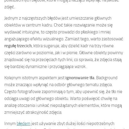
powszechnych błędów, które mogą znacząco wpłynąć na jakość
zdjęć.
Jednym z najczęstszych błędów jest umieszczanie głównych
obiektów w centrum kadru. Choć takie rozwiązanie może się
wydawać intuicyjne, to często prowadzi do płaskiego i mniej
angażującego efektu wizualnego. Zamiast tego, warto zastosować
regułę trzecich
, która sugeruje, aby dzielić kadr na trzy równe
części zarówno w poziomie, jak i w pionie. Główne obiekty powinny
znajdować się na przecięciach tych linii, co sprawia, że zdjęcia stają
się bardziej dynamiczne i przyciągające wzrok.
Kolejnym istotnym aspektem jest
ignorowanie tła
. Background
może znacząco wpłynąć na odbiór głównego tematu zdjęcia.
Często fotografowie zapominają o tym, aby upewnić się, że tło nie
odciąga uwagi od głównego obiektu. Warto poświęcić chwilę na
analizę otoczenia i unikać niepożądanych elementów, które mogą
zmniejszyć atrakcyjność zdjęcia.
Innym
błędem
jest używanie zbyt dużej ilości niepotrzebnych