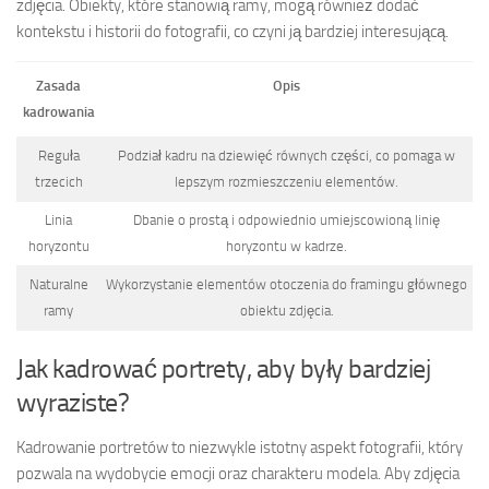
zdjęcia. Obiekty, które stanowią ramy, mogą również dodać
kontekstu i historii do fotografii, co czyni ją bardziej interesującą.
Zasada
Opis
kadrowania
Reguła
Podział kadru na dziewięć równych części, co pomaga w
trzecich
lepszym rozmieszczeniu elementów.
Linia
Dbanie o prostą i odpowiednio umiejscowioną linię
horyzontu
horyzontu w kadrze.
Naturalne
Wykorzystanie elementów otoczenia do framingu głównego
ramy
obiektu zdjęcia.
Jak kadrować portrety, aby były bardziej
wyraziste?
Kadrowanie portretów to niezwykle istotny aspekt fotografii, który
pozwala na wydobycie emocji oraz charakteru modela. Aby zdjęcia