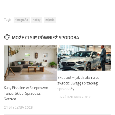
Tagi:
fotografia
hobby
zdjęcia
MOŻE CI SIĘ RÓWNIEŻ SPODOBA
Skup aut – jak działa, na co
zwrócić uwagę i przebieg
Kasy Fiskalne w Sklepowym
sprzedaży
Tańcu: Sklep, Sprzedaż,
5 PAŹDZIERNIKA 2025
System
21 STYCZNIA 2023