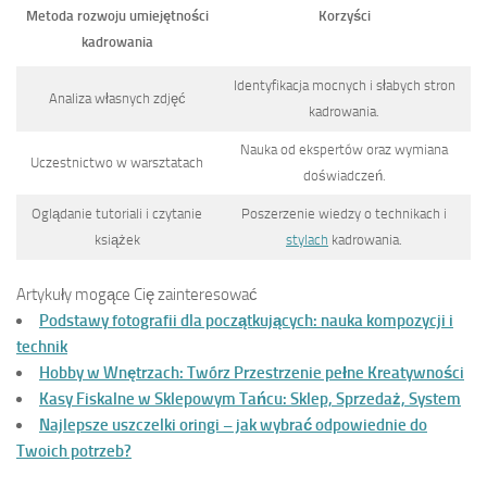
Metoda rozwoju umiejętności
Korzyści
kadrowania
Identyfikacja mocnych i słabych stron
Analiza własnych zdjęć
kadrowania.
Nauka od ekspertów oraz wymiana
Uczestnictwo w warsztatach
doświadczeń.
Oglądanie tutoriali i czytanie
Poszerzenie wiedzy o technikach i
książek
stylach
kadrowania.
Artykuły mogące Cię zainteresować
Podstawy fotografii dla początkujących: nauka kompozycji i
technik
Hobby w Wnętrzach: Twórz Przestrzenie pełne Kreatywności
Kasy Fiskalne w Sklepowym Tańcu: Sklep, Sprzedaż, System
Najlepsze uszczelki oringi – jak wybrać odpowiednie do
Twoich potrzeb?