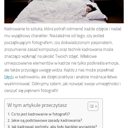
Kadrowanie to sztuka, która potrafi odmienić każde zdjęcie i nadać
mu wyjątkowy charakter. Niezależnie od tego, czy jesteś
początkującym fotografem, czy doświadczonym pasjonatem,
zrozumienie zasad kompozycji oraz technik kadrowania może
znacząco wpłynąć na jakość Twoich zdjęć. Właściwe
umiejscowienie elementów w kadrze nie tylko podkreśla emocje,
ale także przyciąga uwagę widza. Każdy z nas może popełniać
błędy
w kadrowaniu, ale dzięki praktyce i analizie można je łatwo
wyeliminować. Odkryjmy zatem, jak rozwijać swoje umiejętności i
cieszyć się pięknem fotografii!
W tym artykule przeczytasz
Co to jest kadrowanie w fotografii?
Jakie są podstawowe zasady kadrowania?
Jak kadrować portrety, aby były bardziej wyraziste?