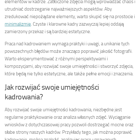
elementów w kadrze. Zatłoczone zdjęcia mogą wprowadzać chaos i
utrudniać dostrzeganie najważniejszych aspektów. Aby
zredukować niepożądane elementy, warto skupić się na prostocie i
minimalizmie
. Czyste i klarowne kadry zazwyczaj lepiej oddają
zamierzony przekaz i są bardziej estetyczne.
Praca nad kadrowaniem wymaga praktyki i uwagi, a unikanie tych
powszechnych błędów może znacząco poprawić jakość fotografii.
Warto eksperymentować z różnymi perspektywami i
kompozycjami, aby rozwijać swoje umiejętności i stworzyć zdjęcia,
które będą nie tylko estetyczne, ale także pełne emocji i znaczenia.
Jak rozwijać swoje umiejętności
kadrowania?
Aby rozwijać swoje umiejętności kadrowania, niezbędne jest
regularne praktykowanie oraz analiza własnych zdjęć. Wyciąganie
wniosków z dotychczasowej pracy pozwoli dostrzegać mocne oraz
słabe strony naszych kadrów. Przykłady tego, jak można poprawić
kadrowanie, można znaleźć, analizując prace uznawanych