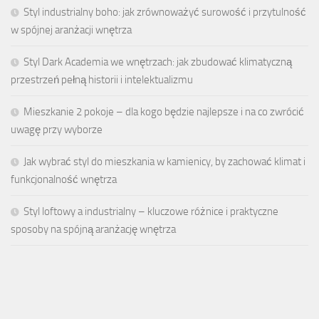
Styl industrialny boho: jak zrównoważyć surowość i przytulność
w spójnej aranżacji wnętrza
Styl Dark Academia we wnętrzach: jak zbudować klimatyczną
przestrzeń pełną historii i intelektualizmu
Mieszkanie 2 pokoje – dla kogo będzie najlepsze i na co zwrócić
uwagę przy wyborze
Jak wybrać styl do mieszkania w kamienicy, by zachować klimat i
funkcjonalność wnętrza
Styl loftowy a industrialny – kluczowe różnice i praktyczne
sposoby na spójną aranżację wnętrza