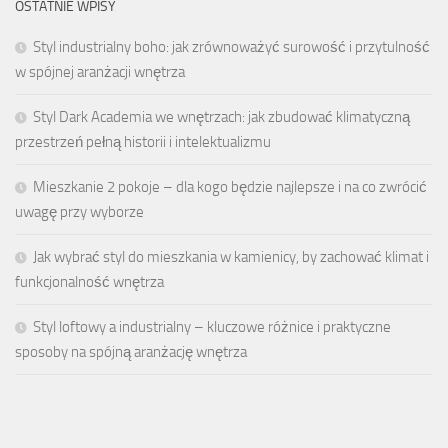
OSTATNIE WPISY
Styl industrialny boho: jak zrównoważyć surowość i przytulność
w spójnej aranżacji wnętrza
Styl Dark Academia we wnętrzach: jak zbudować klimatyczną
przestrzeń pełną historii i intelektualizmu
Mieszkanie 2 pokoje – dla kogo będzie najlepsze i na co zwrócić
uwagę przy wyborze
Jak wybrać styl do mieszkania w kamienicy, by zachować klimat i
funkcjonalność wnętrza
Styl loftowy a industrialny – kluczowe różnice i praktyczne
sposoby na spójną aranżację wnętrza