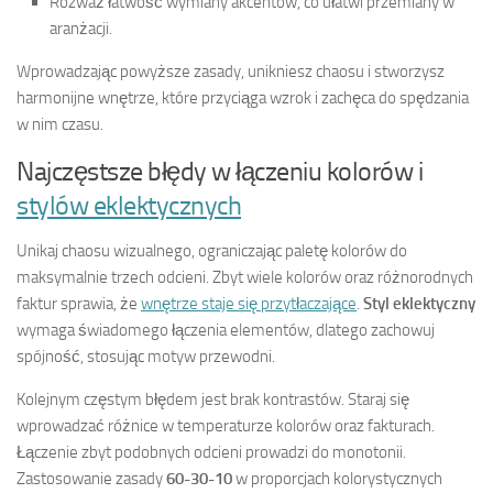
Rozważ łatwość wymiany akcentów, co ułatwi przemiany w
aranżacji.
Wprowadzając powyższe zasady, unikniesz chaosu i stworzysz
harmonijne wnętrze, które przyciąga wzrok i zachęca do spędzania
w nim czasu.
Najczęstsze błędy w łączeniu kolorów i
stylów eklektycznych
Unikaj chaosu wizualnego, ograniczając paletę kolorów do
maksymalnie trzech odcieni. Zbyt wiele kolorów oraz różnorodnych
faktur sprawia, że
wnętrze staje się przytłaczające
.
Styl eklektyczny
wymaga świadomego łączenia elementów, dlatego zachowuj
spójność, stosując motyw przewodni.
Kolejnym częstym błędem jest brak kontrastów. Staraj się
wprowadzać różnice w temperaturze kolorów oraz fakturach.
Łączenie zbyt podobnych odcieni prowadzi do monotonii.
Zastosowanie zasady
60-30-10
w proporcjach kolorystycznych