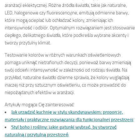
aranżacji eklektycznej. Różne źródła światła, takie jak naturalne,
LED, halogenowe czy fluorescencyjne, emitują odmienne barwy,
które mogą ocieplać lub ochładzać kolory, zmieniając ich
intensywność i odbiór. Optymalnym rozwiązaniem jest stosowanie
ciepłego, delikatnego światła, które podkreśla wybrane akcenty i
tworzy przytulny klimat.
Testowanie kolorów w różnych warunkach oświetleniowych
pomaga uniknąć nietrafionych decyzji, ponieważ barwy zmieniają
swój odcień i intensywność w zależności od rodzaju światła. Na
przykład, naturalne światło dzienne sprawia, że kolory wyglądają
inaczej niż przy sztucznym oświetleniu, co może prowadzić do
niepożądanych efektów w aranżacji.
Artykuły mogące Cię zainteresować
Jak urządzić kuchnię w stylu skandynawskim: proporcje,
materiały i praktyczne rozwiązania dla funkcjonalnej przestrzeni
Styl boho i rośliny: jakie gatunki wybrać, by stworzyć
naturalną i przytulną przestrzeń