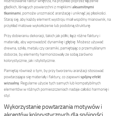
Różnicowanie faktur wnętrza, na przykład poprzez łączenie
gładkich, lśniących powierzchni z miękkimi
aksamitnymi
tkaninami
, pomoże urozmaicić aranżację i uniknąć jej płaskości.
Staraj się, aby każdy element wystroju miał wspólny mianownik, na
przykład matowe wykończenie lub podobną strukturę.
Przy dobieraniu dekoracji, takich jak półki, łącz różne faktury i
materiały, aby wprowadzić dynamikę i głębię. Możesz używać
drewna, szkła, metalu czy ceramiki, pamiętając o przemyślanym
doborze, by elementy harmonizowały ze sobą zarówno
kolorystycznie, jak i stylistycznie.
Pamiętaj również o tym, by przy tworzeniu aranżacji stosować
powtarzające się materiały i faktury, co zapewni
spójny efekt
wizualny
. Regularne użycie tych samych lub kompatybilnych
elementów w różnych pomieszczeniach nadaje całości harmonię i
styl.
Wykorzystanie powtarzania motywów i
akcentów kolorystycznych dla spójności