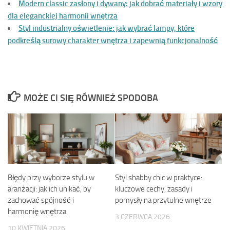
Modern classic zasłony i dywany: jak dobrać materiały i wzory
dla eleganckiej harmonii wnętrza
Styl industrialny oświetlenie: jak wybrać lampy, które
podkreślą surowy charakter wnętrza i zapewnią funkcjonalność
MOŻE CI SIĘ RÓWNIEŻ SPODOBA
Błędy przy wyborze stylu w
Styl shabby chic w praktyce:
aranżacji: jak ich unikać, by
kluczowe cechy, zasady i
zachować spójność i
pomysły na przytulne wnętrze
harmonię wnętrza
3 CZERWCA 2026
10 KWIETNIA 2026