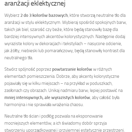
aranżacji eklektycznej
Wybierz
2 do 3 kolorów bazowych
, które stworzą neutralne tło dla
aranżacji w stylu eklektycznym. Wybieraj spośród spokojnych barw,
takich jak biel, szarość czy beże, które będą stanowiły bazę dla
bardziej intensywnych akcentów kolorystycznych. Następnie dodaj
wyraziste kolory w dekoracjach i tekstyliach – nasycone odcienie,
jak żółty, niebieski lub pomarańczowy, będą stanowiły kontrast dla
neutralnego tła.
Stwórz spójność poprzez
powtarzanie kolorów
w różnych
elementach pomieszczenia. Dobrze, aby akcenty kolorystyczne
pojawiały się w kilku miejscach – na przykład w poduszkach,
zasłonach czy obrazach. Unikaj nadmiaru barw; lepiej postawić na
mniej intensywnych, ale wyrazistych kolorów
, aby całość była
harmonijna i nie sprawiała wrażenia chaosu.
Neutralne tło ścian i podłóg pozwala na eksponowanie
mocniejszych elementów, a ich świadomy dobór sprzyja
stworzeniu uporządkowanej i przyjemnej estetycznie przestrzeni.