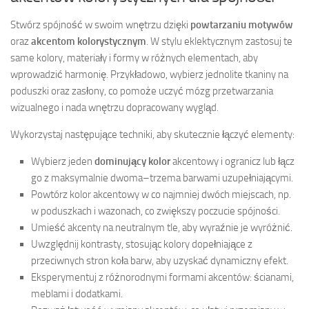
Stwórz spójność w swoim wnętrzu dzięki
powtarzaniu motywów
oraz
akcentom kolorystycznym
. W stylu eklektycznym zastosuj te
same kolory, materiały i formy w różnych elementach, aby
wprowadzić harmonię. Przykładowo, wybierz jednolite tkaniny na
poduszki oraz zasłony, co pomoże uczyć mózg przetwarzania
wizualnego i nada wnętrzu dopracowany wygląd.
Wykorzystaj następujące techniki, aby skutecznie łączyć elementy:
Wybierz jeden
dominujący kolor
akcentowy i ogranicz lub łącz
go z maksymalnie dwoma–trzema barwami uzupełniającymi.
Powtórz kolor akcentowy w co najmniej dwóch miejscach, np.
w poduszkach i wazonach, co zwiększy poczucie spójności.
Umieść akcenty na neutralnym tle, aby wyraźnie je wyróżnić.
Uwzględnij kontrasty, stosując kolory dopełniające z
przeciwnych stron koła barw, aby uzyskać dynamiczny efekt.
Eksperymentuj z różnorodnymi formami akcentów: ścianami,
meblami i dodatkami.