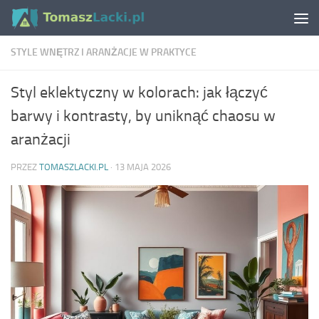
Skip to content
STYLE WNĘTRZ I ARANŻACJE W PRAKTYCE
Styl eklektyczny w kolorach: jak łączyć
barwy i kontrasty, by uniknąć chaosu w
aranżacji
PRZEZ
TOMASZLACKI.PL
·
13 MAJA 2026