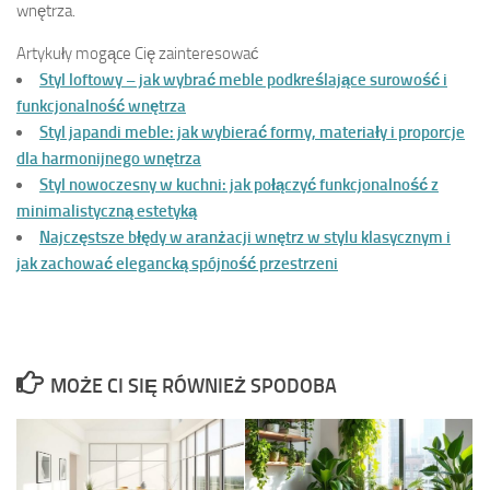
wnętrza.
Artykuły mogące Cię zainteresować
Styl loftowy – jak wybrać meble podkreślające surowość i
funkcjonalność wnętrza
Styl japandi meble: jak wybierać formy, materiały i proporcje
dla harmonijnego wnętrza
Styl nowoczesny w kuchni: jak połączyć funkcjonalność z
minimalistyczną estetyką
Najczęstsze błędy w aranżacji wnętrz w stylu klasycznym i
jak zachować elegancką spójność przestrzeni
MOŻE CI SIĘ RÓWNIEŻ SPODOBA