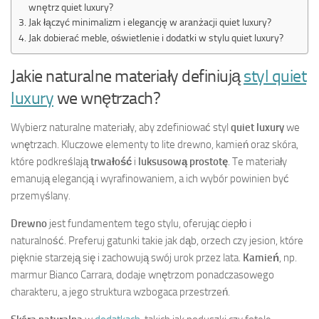
wnętrz quiet luxury?
Jak łączyć minimalizm i elegancję w aranżacji quiet luxury?
Jak dobierać meble, oświetlenie i dodatki w stylu quiet luxury?
Jakie naturalne materiały definiują
styl quiet
luxury
we wnętrzach?
Wybierz naturalne materiały, aby zdefiniować styl
quiet luxury
we
wnętrzach. Kluczowe elementy to lite drewno, kamień oraz skóra,
które podkreślają
trwałość
i
luksusową prostotę
. Te materiały
emanują elegancją i wyrafinowaniem, a ich wybór powinien być
przemyślany.
Drewno
jest fundamentem tego stylu, oferując ciepło i
naturalność. Preferuj gatunki takie jak dąb, orzech czy jesion, które
pięknie starzeją się i zachowują swój urok przez lata.
Kamień
, np.
marmur Bianco Carrara, dodaje wnętrzom ponadczasowego
charakteru, a jego struktura wzbogaca przestrzeń.