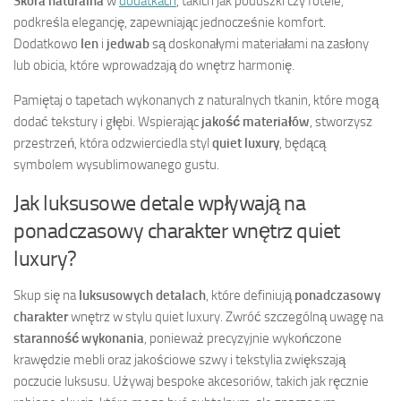
Skóra naturalna
w
dodatkach
, takich jak poduszki czy fotele,
podkreśla elegancję, zapewniając jednocześnie komfort.
Dodatkowo
len
i
jedwab
są doskonałymi materiałami na zasłony
lub obicia, które wprowadzają do wnętrz harmonię.
Pamiętaj o tapetach wykonanych z naturalnych tkanin, które mogą
dodać tekstury i głębi. Wspierając
jakość materiałów
, stworzysz
przestrzeń, która odzwierciedla styl
quiet luxury
, będącą
symbolem wysublimowanego gustu.
Jak luksusowe detale wpływają na
ponadczasowy charakter wnętrz quiet
luxury?
Skup się na
luksusowych detalach
, które definiują
ponadczasowy
charakter
wnętrz w stylu quiet luxury. Zwróć szczególną uwagę na
staranność wykonania
, ponieważ precyzyjnie wykończone
krawędzie mebli oraz jakościowe szwy i tekstylia zwiększają
poczucie luksusu. Używaj bespoke akcesoriów, takich jak ręcznie