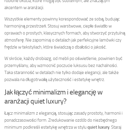
robione okucia, które mogą być subtelnym, ale znaczącym
akcentem w aranżacji.
Wszystkie elementy powinny korespondować ze sobą, budując
harmonijną przestrzeń. Stosuj warstwowe, ciepłe światło w
oprawach o prostych, klasycznych formach, aby stworzyć przytulną
atmosferę. Nie zapominaj o detalach jak perfekcyjne lamówki czy
frędzle w tekstyliach, które świadczą o dbałości o jakość.
W skrócie, każdy drobiazg, od mebli po oświetlenie, powinien być
przemyślany, aby wzmocnić poczucie luksusu bez nachalności.
Taka staranność w detalach nie tylko dodaje elegancji, ale także
pozwala na długotrwałą użyteczność i estetykę wnętrz.
Jak łączyć minimalizm i elegancję w
aranżacji quiet luxury?
Łącz minimalizm z elegancją, stosując zasady prostoty, harmonii i
ponadczasowości form. Zredukowanie ozdób do niezbędnego
minimum podkreśli estetykę wnętrza w stylu
quiet luxury
. Staraj