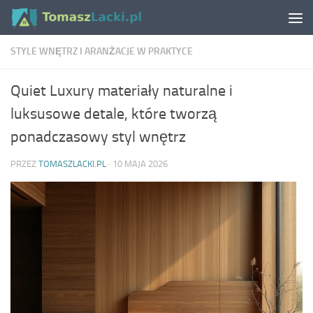
Skip to content
STYLE WNĘTRZ I ARANŻACJE W PRAKTYCE
Quiet Luxury materiały naturalne i
luksusowe detale, które tworzą
ponadczasowy styl wnętrz
PRZEZ
TOMASZLACKI.PL
·
10 MAJA 2026