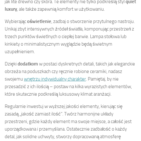
jak lite drewno czy skóra. Te elementy nie tylko podkreślą styl
quiet
luxury
, ale także zapewnią komfort w użytkowaniu.
Wybierając
oświetlenie
, zadbaj o stworzenie przytulnego nastroju.
Unikaj zbyt intensywnych źródeł światła, komponując przestrzeń z
trzech punktów świetlnych o ciepłej barwie. Lampa stołowa lub
kinkiety o minimalistycznym wyglądzie będą świetnym
uzupełnieniem.
Dzięki
dodatkom
w postaci dyskretnych detali, takich jak eleganckie
obrzeża na poduszkach czy ręcznie robione ceramiki, nadasz
swojemu
wnętrzu indywidualny charakter
. Pamiętaj, by nie
przesadzić z ich ilością – postaw na kilka wyrazistych elementów,
które skutecznie podkreślą luksusowy klimat aranżacji.
Regularnie inwestuj w wyższej jakości elementy, kierując się
zasadą „jakość zamiast ilość”. Twórz harmonijne układy
przestrzeni, gdzie każdy element ma swoje miejsce, a całość jest
uporządkowana i przemyślana. Ostatecznie zadbałość o każdy
detal, jak solidne uchwyty, stworzy dopracowaną atmosferę